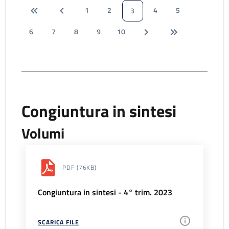
1
2
4
5
3
6
7
8
9
10
Congiuntura in sintesi
Volumi
PDF
(76KB)
Congiuntura in sintesi - 4° trim. 2023
SCARICA FILE