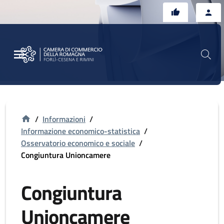
Vai al contenuto principale
Vai al footer
/
Informazioni
/
Informazione economico-statistica
/
Osservatorio economico e sociale
/
Congiuntura Unioncamere
Congiuntura
Unioncamere