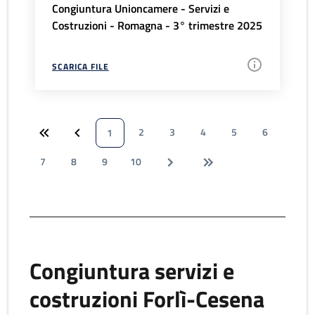
Congiuntura Unioncamere - Servizi e
Costruzioni - Romagna - 3° trimestre 2025
SCARICA FILE
2
3
4
5
6
1
7
8
9
10
Congiuntura servizi e
costruzioni Forlì-Cesena