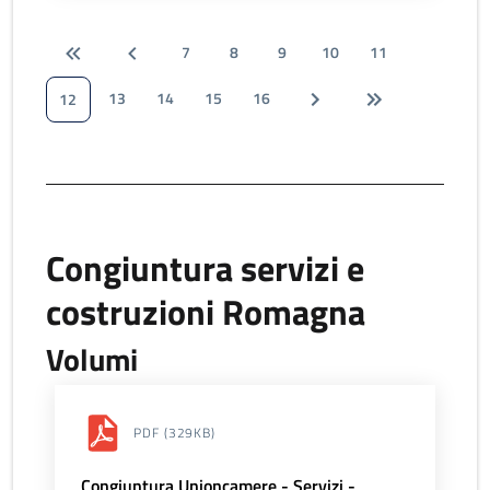
7
8
9
10
11
13
14
15
16
12
Congiuntura servizi e
costruzioni Romagna
Volumi
PDF
(329KB)
Congiuntura Unioncamere - Servizi -