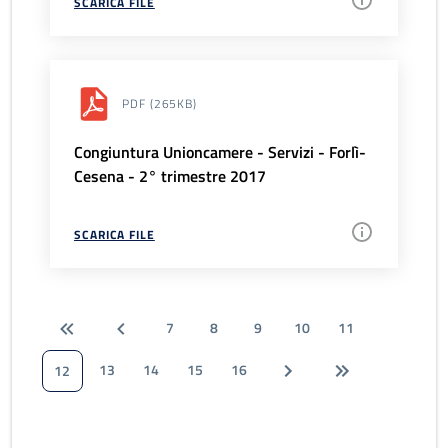
SCARICA FILE
PDF
(265KB)
Congiuntura Unioncamere - Servizi - Forlì-
Cesena - 2° trimestre 2017
SCARICA FILE
7
8
9
10
11
13
14
15
16
12