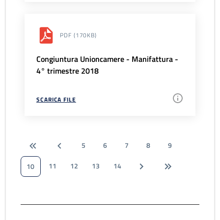
PDF
(170KB)
Congiuntura Unioncamere - Manifattura -
4° trimestre 2018
SCARICA FILE
5
6
7
8
9
11
12
13
14
10