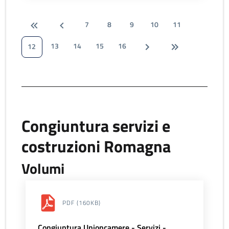
7
8
9
10
11
13
14
15
16
12
Congiuntura servizi e
costruzioni Romagna
Volumi
PDF
(160KB)
Congiuntura Unioncamere - Servizi -