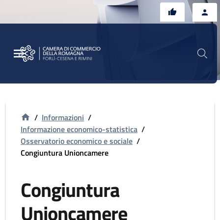
Vai al contenuto principale
Vai al footer
/
Informazioni
/
Informazione economico-statistica
/
Osservatorio economico e sociale
/
Congiuntura Unioncamere
Congiuntura
Unioncamere