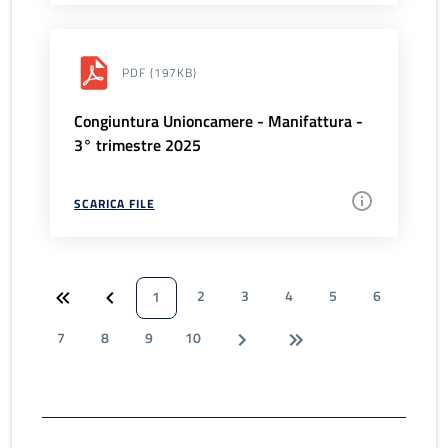
PDF
(197KB)
Congiuntura Unioncamere - Manifattura -
3° trimestre 2025
SCARICA FILE
2
3
4
5
6
1
7
8
9
10