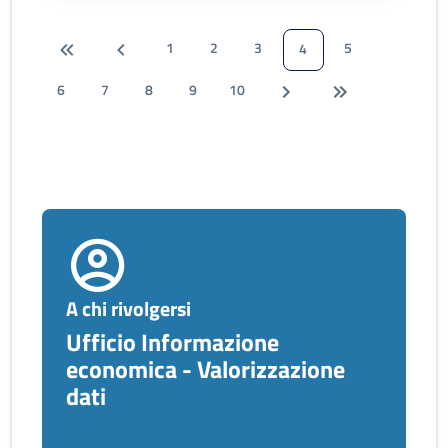
1
2
3
5
4
6
7
8
9
10
A chi rivolgersi
Ufficio Informazione
economica - Valorizzazione
dati