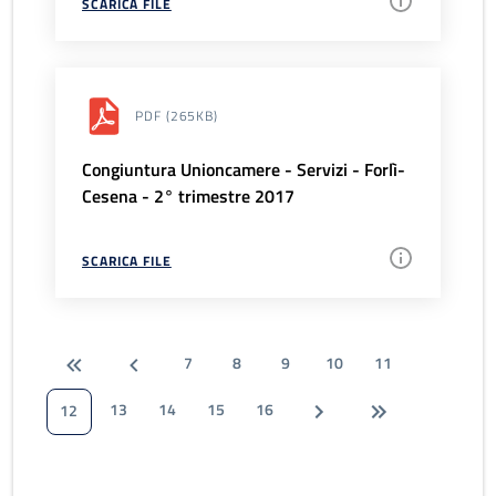
SCARICA FILE
PDF
(265KB)
Congiuntura Unioncamere - Servizi - Forlì-
Cesena - 2° trimestre 2017
SCARICA FILE
7
8
9
10
11
13
14
15
16
12