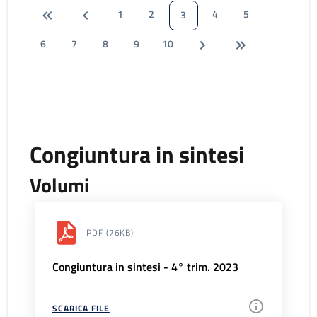
1
2
4
5
3
6
7
8
9
10
Congiuntura in sintesi
Volumi
PDF
(76KB)
Congiuntura in sintesi - 4° trim. 2023
SCARICA FILE