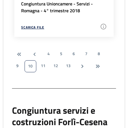
Congiuntura Unioncamere - Servizi -
Romagna - 4° trimestre 2018
SCARICA FILE
4
5
6
7
8
9
11
12
13
10
Congiuntura servizi e
costruzioni Forlì-Cesena