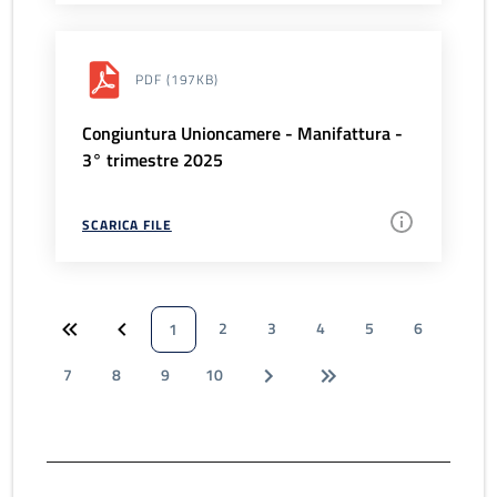
PDF
(197KB)
Congiuntura Unioncamere - Manifattura -
3° trimestre 2025
SCARICA FILE
2
3
4
5
6
1
7
8
9
10