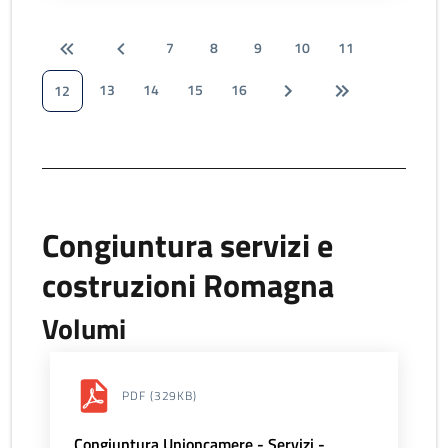
7
8
9
10
11
13
14
15
16
12
Congiuntura servizi e
costruzioni Romagna
Volumi
PDF
(329KB)
Congiuntura Unioncamere - Servizi -