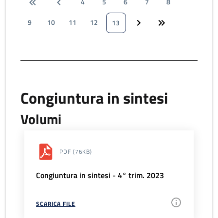
4
5
6
7
8
9
10
11
12
13
Congiuntura in sintesi
Volumi
PDF
(76KB)
Congiuntura in sintesi - 4° trim. 2023
SCARICA FILE