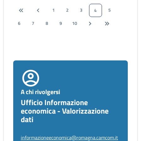
1
2
3
5
4
6
7
8
9
10
A chi rivolgersi
Ufficio Informazione
economica - Valorizzazione
dati
informazioneeconomica@romagna.camcom.it