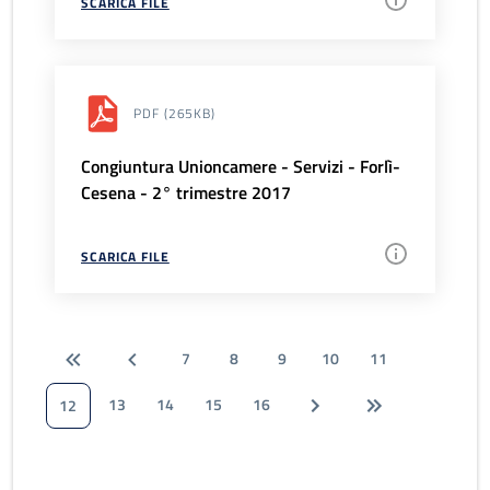
SCARICA FILE
PDF
(265KB)
Congiuntura Unioncamere - Servizi - Forlì-
Cesena - 2° trimestre 2017
SCARICA FILE
7
8
9
10
11
13
14
15
16
12