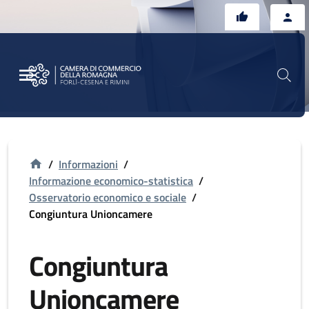
Vai al contenuto principale
Vai al footer
/
Informazioni
/
Informazione economico-statistica
/
Osservatorio economico e sociale
/
Congiuntura Unioncamere
Congiuntura
Unioncamere