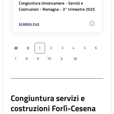
Congiuntura Unioncamere - Servizi e
Costruzioni - Romagna - 3° trimestre 2025
SCARICA FILE
2
3
4
5
6
1
7
8
9
10
Congiuntura servizi e
costruzioni Forlì-Cesena