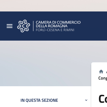
Vai al contenuto principale
Vai al footer
Cong
C
IN QUESTA SEZIONE