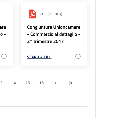
PDF
(157KB)
ere
Congiuntura Unioncamere
io -
- Commercio al dettaglio -
2° trimestre 2017
SCARICA FILE
13
14
15
16