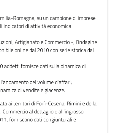
 Emilia-Romagna, su un campione di imprese
i indicatori di attività economica
truzioni, Artigianato e Commercio -, l’indagine
onibile online dal 2010 con serie storica dal
0 addetti fornisce dati sulla dinamica di
ull'andamento del volume d'affari;
inamica di vendite e giacenze.
 ai territori di Forlì-Cesena, Rimini e della
e. Commercio al dettaglio e all’ingrosso,
2011, forniscono dati congiunturali e