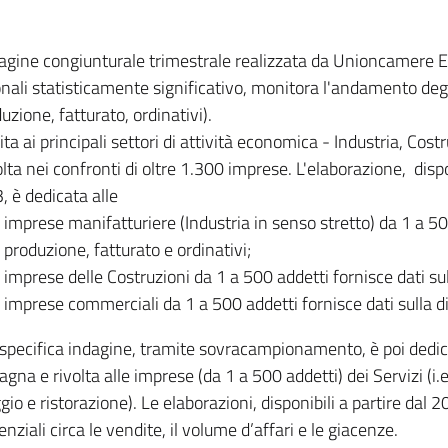
dagine congiunturale trimestrale realizzata da Unioncamere
onali statisticamente significativo, monitora l'andamento degl
uzione, fatturato, ordinativi).
ita ai principali settori di attività economica - Industria, Cos
lta nei confronti di oltre 1.300 imprese. L'elaborazione, disp
, è dedicata alle
imprese manifatturiere (Industria in senso stretto) da 1 a 50
produzione, fatturato e ordinativi;
imprese delle Costruzioni da 1 a 500 addetti fornisce dati s
imprese commerciali da 1 a 500 addetti fornisce dati sulla d
specifica indagine, tramite sovracampionamento, è poi dedicata
na e rivolta alle imprese (da 1 a 500 addetti) dei Servizi (i.
gio e ristorazione). Le elaborazioni, disponibili a partire dal 
nziali circa le vendite, il volume d’affari e le giacenze.