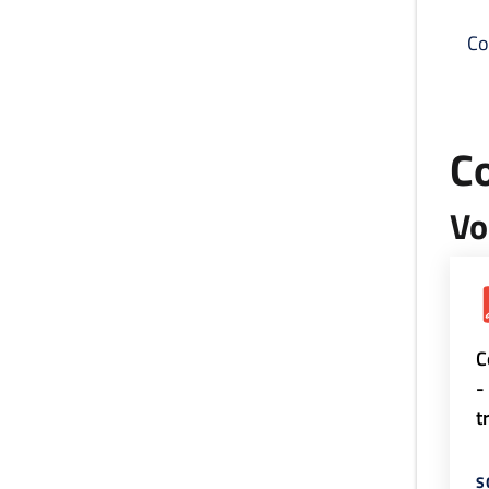
Co
C
Vo
C
-
t
S