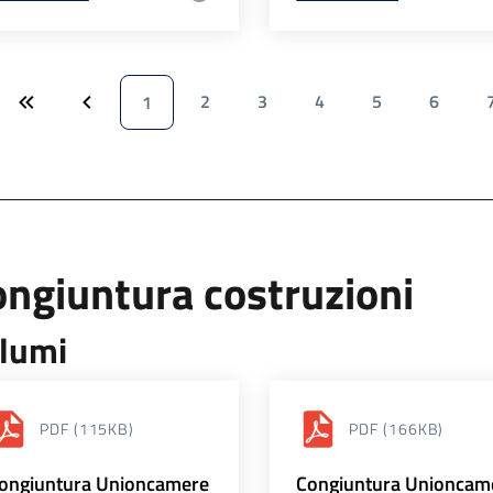
2
3
4
5
6
1
ngiuntura costruzioni
lumi
PDF
(115KB)
PDF
(166KB)
ongiuntura Unioncamere
Congiuntura Unioncam