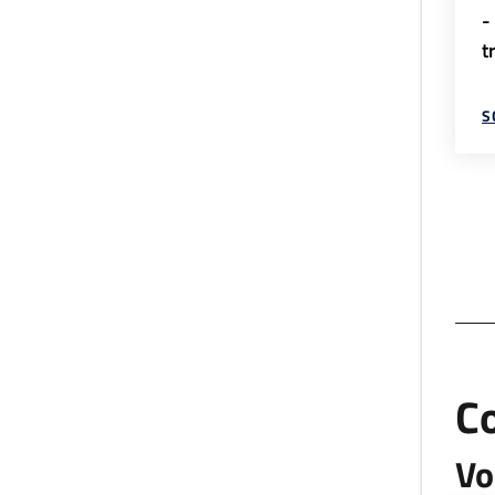
-
t
S
C
Vo