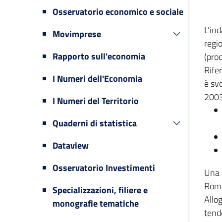
Osservatorio economico e sociale
L’in
Movimprese
regi
Rapporto sull'economia
(prod
Rifer
I Numeri dell'Economia
è svo
2003
I Numeri del Territorio
Quaderni di statistica
Dataview
Osservatorio Investimenti
Una 
Romag
Specializzazioni, filiere e
Allog
monografie tematiche
tende