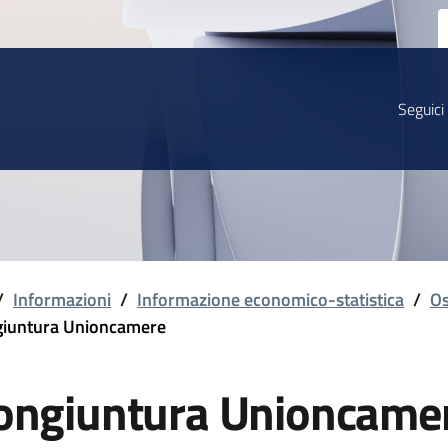
Seguici
/
Informazioni
/
Informazione economico-statistica
/
Os
iuntura Unioncamere
ongiuntura Unioncame