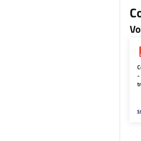
Co
Vo
C
-
t
S