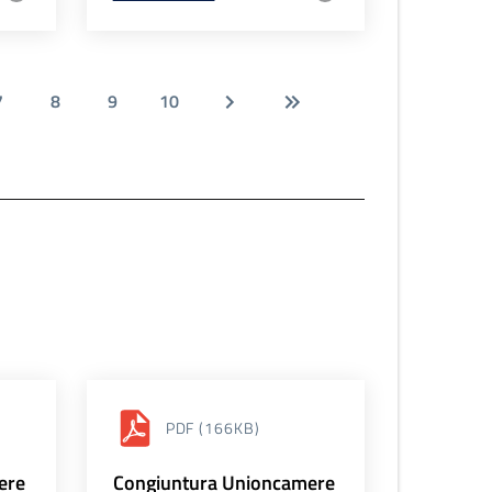
7
8
9
10
PDF
(166KB)
ere
Congiuntura Unioncamere