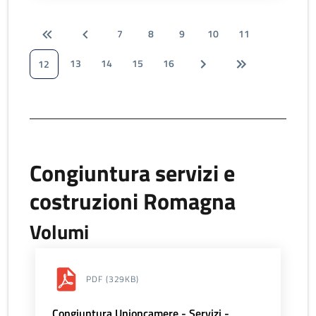
7
8
9
10
11
13
14
15
16
12
Congiuntura servizi e
costruzioni Romagna
Volumi
PDF
(329KB)
Congiuntura Unioncamere - Servizi -