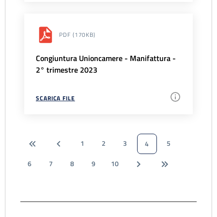
PDF
(170KB)
Congiuntura Unioncamere - Manifattura -
2° trimestre 2023
SCARICA FILE
1
2
3
5
4
6
7
8
9
10