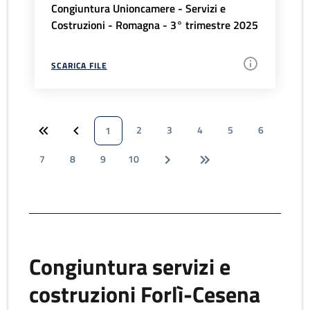
Congiuntura Unioncamere - Servizi e
Costruzioni - Romagna - 3° trimestre 2025
SCARICA FILE
2
3
4
5
6
1
7
8
9
10
Congiuntura servizi e
costruzioni Forlì-Cesena