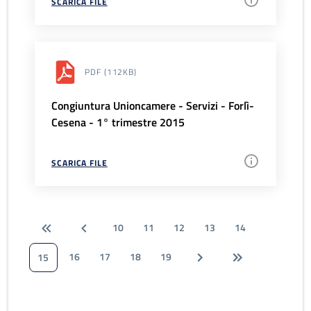
SCARICA FILE
PDF
(112KB)
Congiuntura Unioncamere - Servizi - Forlì-
Cesena - 1° trimestre 2015
SCARICA FILE
10
11
12
13
14
16
17
18
19
15