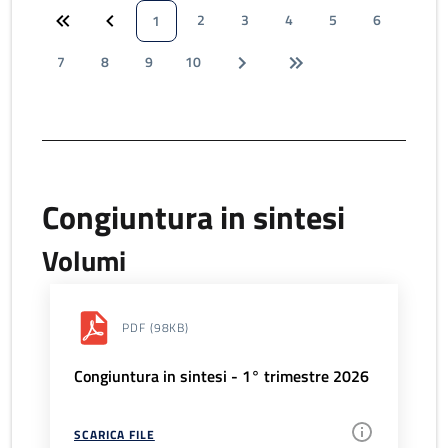
2
3
4
5
6
1
7
8
9
10
Congiuntura in sintesi
Volumi
PDF
(98KB)
Congiuntura in sintesi - 1° trimestre 2026
SCARICA FILE