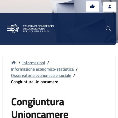
Vai al contenuto principale
Vai al footer
/
Informazioni
/
Informazione economico-statistica
/
Osservatorio economico e sociale
/
Congiuntura Unioncamere
Congiuntura
Unioncamere