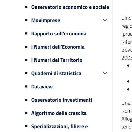
Osservatorio economico e sociale
L’in
Movimprese
regi
Rapporto sull'economia
(prod
Rifer
I Numeri dell'Economia
è svo
2003
I Numeri del Territorio
Quaderni di statistica
Dataview
Osservatorio Investimenti
Una 
Romag
Algoritmo della crescita
Allog
Specializzazioni, filiere e
tende