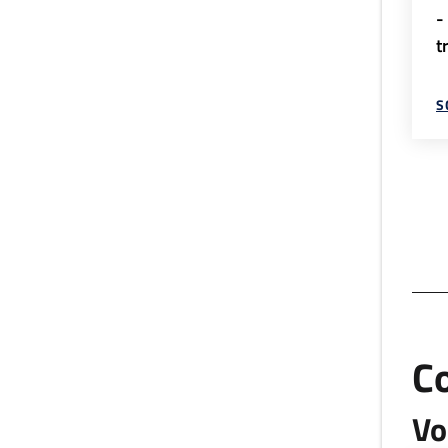
-
t
S
C
Vo