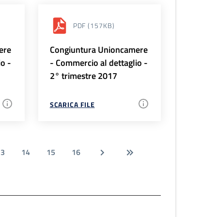
PDF
(157KB)
ere
Congiuntura Unioncamere
io -
- Commercio al dettaglio -
2° trimestre 2017
SCARICA FILE
13
14
15
16