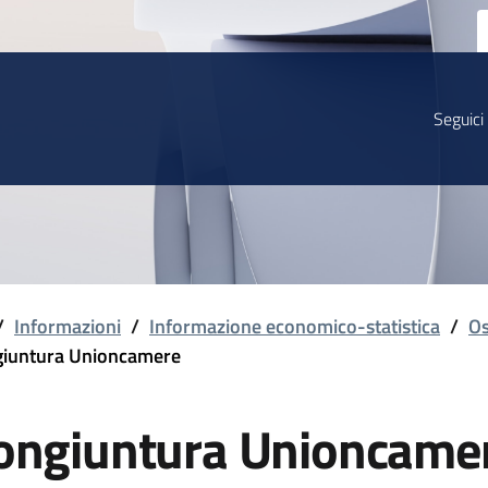
Seguici
/
Informazioni
/
Informazione economico-statistica
/
Os
iuntura Unioncamere
ongiuntura Unioncame