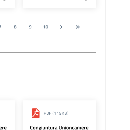
7
8
9
10
PDF
(119KB)
ere
Congiuntura Unioncamere