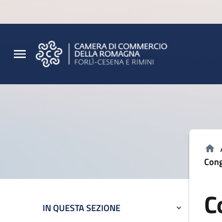
Vai al contenuto principale
Vai al footer
Cong
C
IN QUESTA SEZIONE