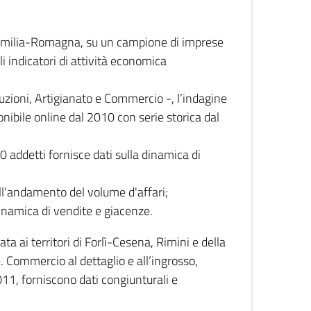
 Emilia-Romagna, su un campione di imprese
i indicatori di attività economica
truzioni, Artigianato e Commercio -, l’indagine
onibile online dal 2010 con serie storica dal
0 addetti fornisce dati sulla dinamica di
ull'andamento del volume d'affari;
inamica di vendite e giacenze.
 ai territori di Forlì-Cesena, Rimini e della
e. Commercio al dettaglio e all’ingrosso,
2011, forniscono dati congiunturali e