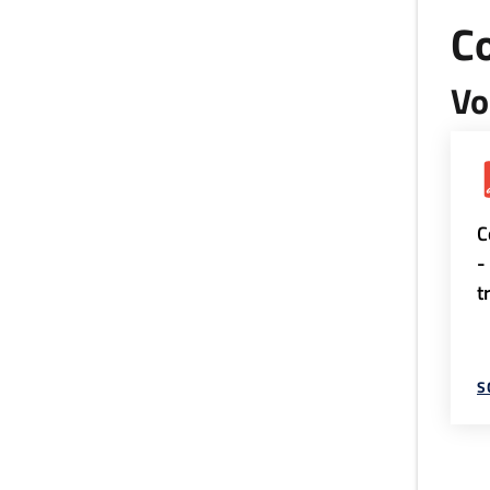
Co
Vo
C
-
t
S