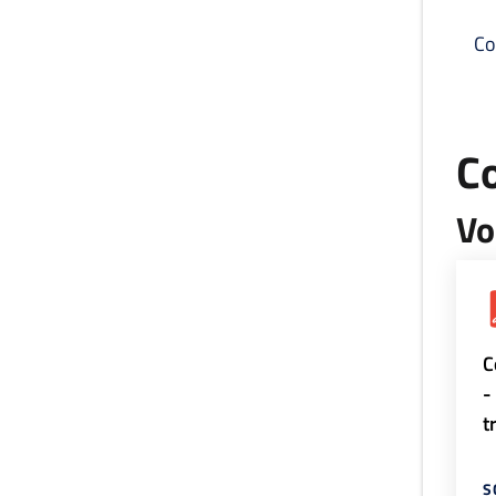
Co
C
Vo
C
-
t
S