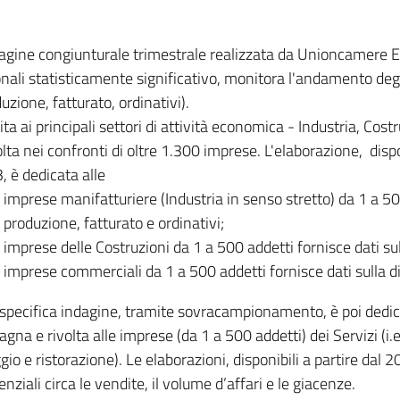
dagine congiunturale trimestrale realizzata da Unioncamere
onali statisticamente significativo, monitora l'andamento degl
uzione, fatturato, ordinativi).
ita ai principali settori di attività economica - Industria, Cos
lta nei confronti di oltre 1.300 imprese. L'elaborazione, disp
, è dedicata alle
imprese manifatturiere (Industria in senso stretto) da 1 a 50
produzione, fatturato e ordinativi;
imprese delle Costruzioni da 1 a 500 addetti fornisce dati s
imprese commerciali da 1 a 500 addetti fornisce dati sulla d
specifica indagine, tramite sovracampionamento, è poi dedicata
na e rivolta alle imprese (da 1 a 500 addetti) dei Servizi (i.
gio e ristorazione). Le elaborazioni, disponibili a partire dal 
nziali circa le vendite, il volume d’affari e le giacenze.