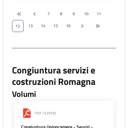
7
8
9
10
11
13
14
15
16
12
Congiuntura servizi e
costruzioni Romagna
Volumi
PDF
(329KB)
Congiuntura Unioncamere - Servizi -