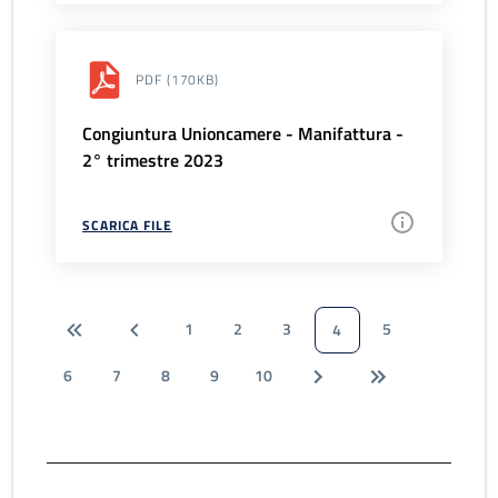
PDF
(170KB)
Congiuntura Unioncamere - Manifattura -
2° trimestre 2023
SCARICA FILE
1
2
3
5
4
6
7
8
9
10