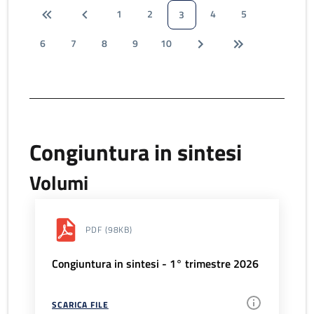
1
2
4
5
3
6
7
8
9
10
Congiuntura in sintesi
Volumi
PDF
(98KB)
Congiuntura in sintesi - 1° trimestre 2026
SCARICA FILE