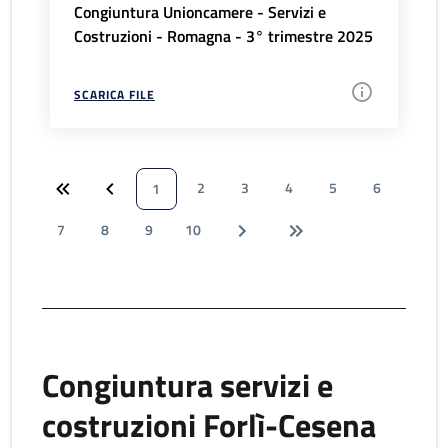
Congiuntura Unioncamere - Servizi e
Costruzioni - Romagna - 3° trimestre 2025
SCARICA FILE
2
3
4
5
6
1
7
8
9
10
Congiuntura servizi e
costruzioni Forlì-Cesena