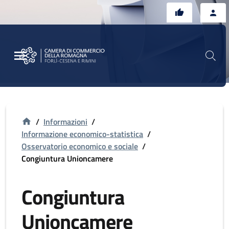
Vai al contenuto principale
Vai al footer
/
Informazioni
/
Informazione economico-statistica
/
Osservatorio economico e sociale
/
Congiuntura Unioncamere
Congiuntura
Unioncamere