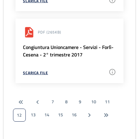
SCARICA FILE
PDF
(265KB)
Congiuntura Unioncamere - Servizi - Forlì-
Cesena - 2° trimestre 2017
SCARICA FILE
7
8
9
10
11
13
14
15
16
12