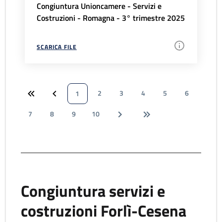
Congiuntura Unioncamere - Servizi e
Costruzioni - Romagna - 3° trimestre 2025
SCARICA FILE
2
3
4
5
6
1
7
8
9
10
Congiuntura servizi e
costruzioni Forlì-Cesena