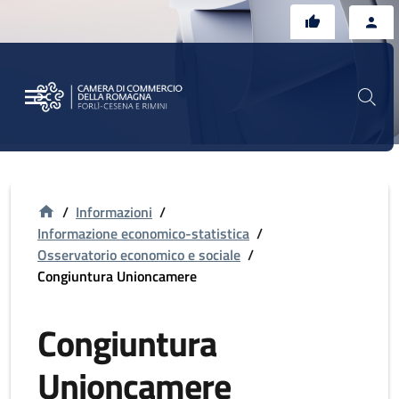
Vai al contenuto principale
Vai al footer
/
Informazioni
/
Informazione economico-statistica
/
Osservatorio economico e sociale
/
Congiuntura Unioncamere
Congiuntura
Unioncamere