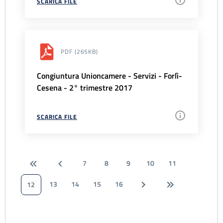
SCARICA FILE
PDF
(265KB)
Congiuntura Unioncamere - Servizi - Forlì-
Cesena - 2° trimestre 2017
SCARICA FILE
7
8
9
10
11
13
14
15
16
12