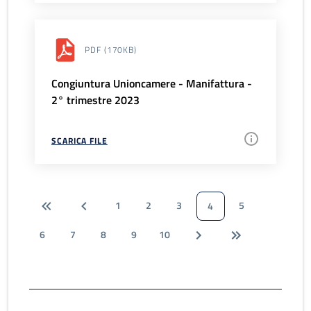
PDF
(170KB)
Congiuntura Unioncamere - Manifattura -
2° trimestre 2023
SCARICA FILE
1
2
3
5
4
6
7
8
9
10