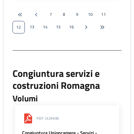
7
8
9
10
11
13
14
15
16
12
Congiuntura servizi e
costruzioni Romagna
Volumi
PDF
(329KB)
Congiuntura Unioncamere - Servizi -