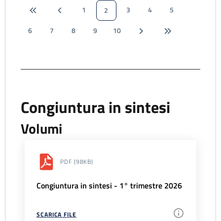
1
3
4
5
2
6
7
8
9
10
Congiuntura in sintesi
Volumi
PDF
(98KB)
Congiuntura in sintesi - 1° trimestre 2026
SCARICA FILE