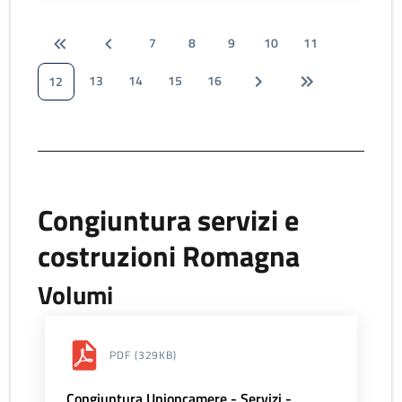
7
8
9
10
11
13
14
15
16
12
Congiuntura servizi e
costruzioni Romagna
Volumi
PDF
(329KB)
Congiuntura Unioncamere - Servizi -