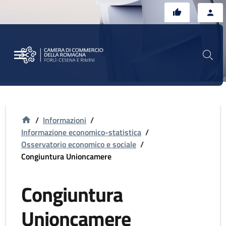
Vai al contenuto principale
Vai al footer
/
Informazioni
/
Informazione economico-statistica
/
Osservatorio economico e sociale
/
Congiuntura Unioncamere
Congiuntura
Unioncamere