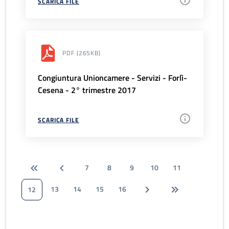
SCARICA FILE
PDF
(265KB)
Congiuntura Unioncamere - Servizi - Forlì-
Cesena - 2° trimestre 2017
SCARICA FILE
7
8
9
10
11
13
14
15
16
12