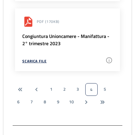
PDF
(170KB)
Congiuntura Unioncamere - Manifattura -
2° trimestre 2023
SCARICA FILE
1
2
3
5
4
6
7
8
9
10