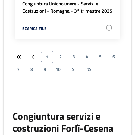
Congiuntura Unioncamere - Servizi e
Costruzioni - Romagna - 3° trimestre 2025
SCARICA FILE
2
3
4
5
6
1
7
8
9
10
Congiuntura servizi e
costruzioni Forlì-Cesena