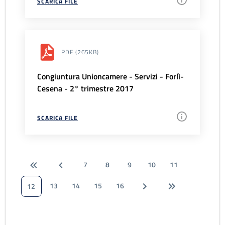
SCARICA FILE
PDF
(265KB)
Congiuntura Unioncamere - Servizi - Forlì-
Cesena - 2° trimestre 2017
SCARICA FILE
7
8
9
10
11
13
14
15
16
12