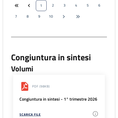
2
3
4
5
6
1
7
8
9
10
Congiuntura in sintesi
Volumi
PDF
(98KB)
Congiuntura in sintesi - 1° trimestre 2026
SCARICA FILE