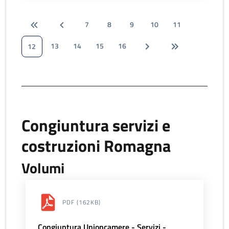
7
8
9
10
11
13
14
15
16
12
Congiuntura servizi e
costruzioni Romagna
Volumi
PDF
(162KB)
Congiuntura Unioncamere - Servizi -