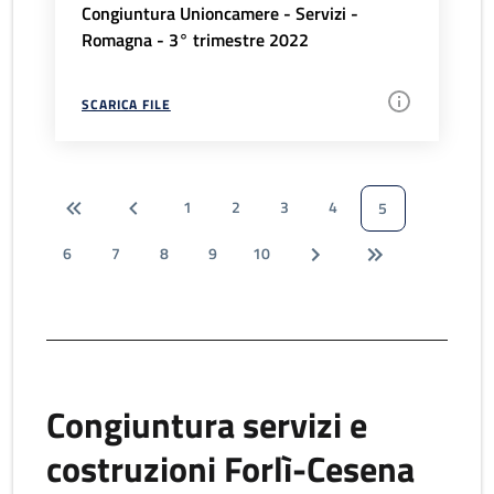
Congiuntura Unioncamere - Servizi -
Romagna - 3° trimestre 2022
SCARICA FILE
1
2
3
4
5
6
7
8
9
10
Congiuntura servizi e
costruzioni Forlì-Cesena