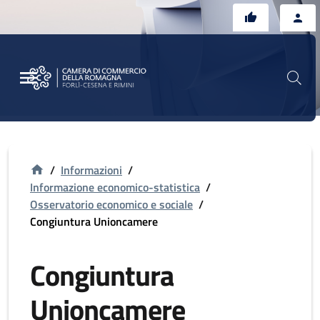
Vai al contenuto principale
Vai al footer
/
Informazioni
/
Informazione economico-statistica
/
Osservatorio economico e sociale
/
Congiuntura Unioncamere
Congiuntura
Unioncamere