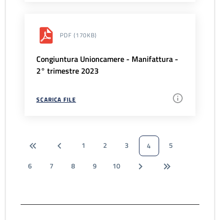
PDF
(170KB)
Congiuntura Unioncamere - Manifattura -
2° trimestre 2023
SCARICA FILE
1
2
3
5
4
6
7
8
9
10