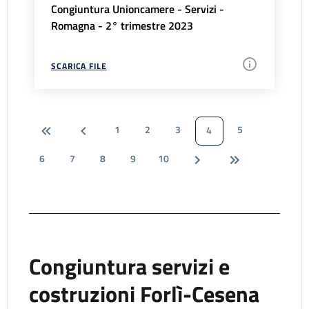
Congiuntura Unioncamere - Servizi -
Romagna - 2° trimestre 2023
SCARICA FILE
1
2
3
5
4
6
7
8
9
10
Congiuntura servizi e
costruzioni Forlì-Cesena