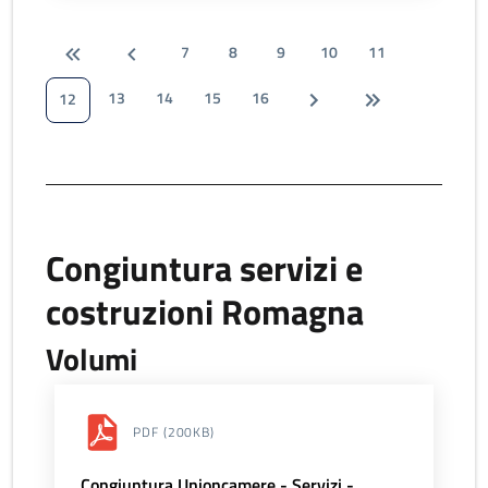
7
8
9
10
11
13
14
15
16
12
Congiuntura servizi e
costruzioni Romagna
Volumi
PDF
(200KB)
Congiuntura Unioncamere - Servizi -