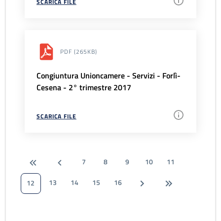
SCARICA FILE
PDF
(265KB)
Congiuntura Unioncamere - Servizi - Forlì-
Cesena - 2° trimestre 2017
SCARICA FILE
7
8
9
10
11
13
14
15
16
12