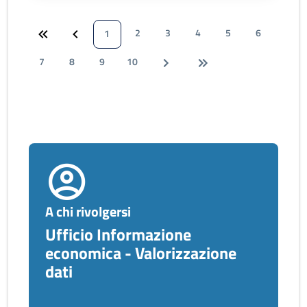
2
3
4
5
6
1
7
8
9
10
A chi rivolgersi
Ufficio Informazione
economica - Valorizzazione
dati