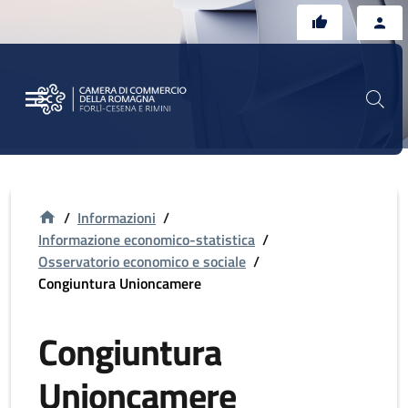
Vai al contenuto principale
Vai al footer
/
Informazioni
/
Informazione economico-statistica
/
Osservatorio economico e sociale
/
Congiuntura Unioncamere
Congiuntura
Unioncamere