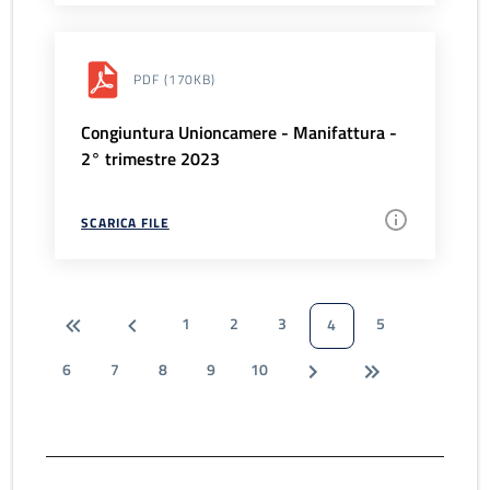
PDF
(170KB)
Congiuntura Unioncamere - Manifattura -
2° trimestre 2023
SCARICA FILE
1
2
3
5
4
6
7
8
9
10