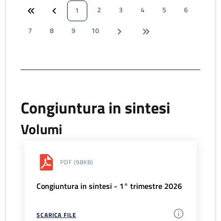
2
3
4
5
6
1
7
8
9
10
Congiuntura in sintesi
Volumi
PDF
(98KB)
Congiuntura in sintesi - 1° trimestre 2026
SCARICA FILE