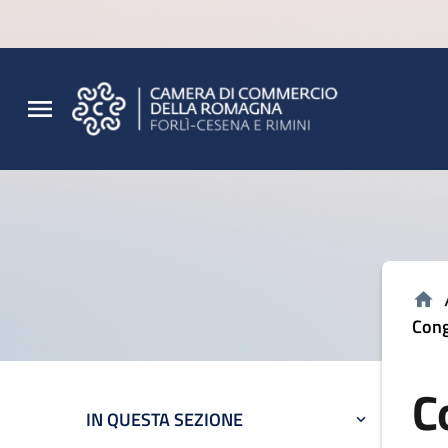
Vai al contenuto principale
Vai al footer
Cong
C
IN QUESTA SEZIONE