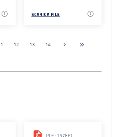
SCARICA FILE
11
12
13
14
PDF
(157KB)