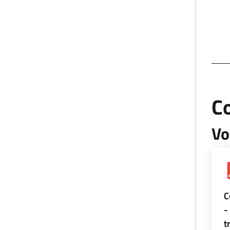
Co
Vo
C
-
t