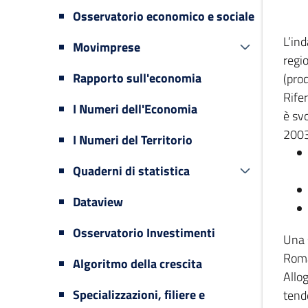
Osservatorio economico e sociale
L’in
Movimprese
regi
Rapporto sull'economia
(prod
Rifer
I Numeri dell'Economia
è svo
2003
I Numeri del Territorio
Quaderni di statistica
Dataview
Osservatorio Investimenti
Una 
Romag
Algoritmo della crescita
Allog
Specializzazioni, filiere e
tende