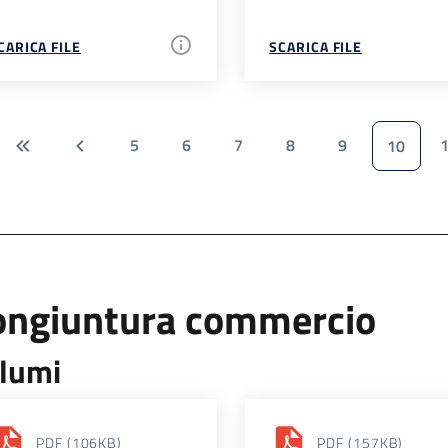
CARICA FILE
SCARICA FILE
5
6
7
8
9
10
ongiuntura commercio
lumi
PDF
(106KB)
PDF
(157KB)