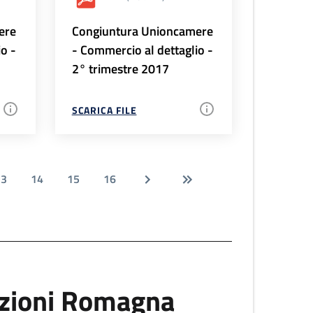
ere
Congiuntura Unioncamere
io -
- Commercio al dettaglio -
2° trimestre 2017
SCARICA FILE
13
14
15
16
uzioni Romagna