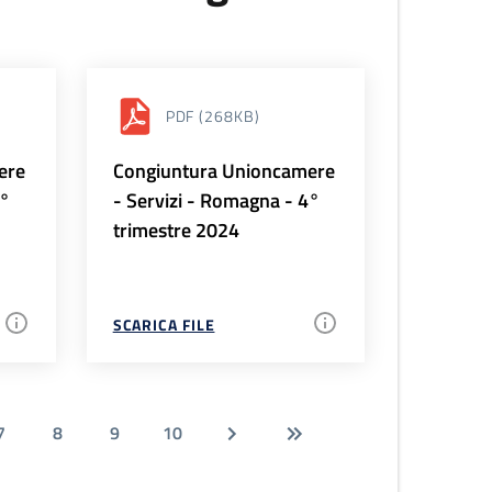
PDF
(268KB)
ere
Congiuntura Unioncamere
1°
- Servizi - Romagna - 4°
trimestre 2024
SCARICA FILE
7
8
9
10