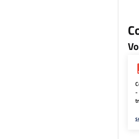
C
Vo
C
-
t
S