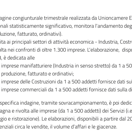
dagine congiunturale trimestrale realizzata da Unioncamere
onali statisticamente significativo, monitora l'andamento degl
uzione, fatturato, ordinativi).
ita ai principali settori di attività economica - Industria, Cos
lta nei confronti di oltre 1.300 imprese. L'elaborazione, disp
, è dedicata alle
imprese manifatturiere (Industria in senso stretto) da 1 a 50
produzione, fatturato e ordinativi;
imprese delle Costruzioni da 1 a 500 addetti fornisce dati s
imprese commerciali da 1 a 500 addetti fornisce dati sulla d
specifica indagine, tramite sovracampionamento, è poi dedicata
na e rivolta alle imprese (da 1 a 500 addetti) dei Servizi (i.
gio e ristorazione). Le elaborazioni, disponibili a partire dal 
nziali circa le vendite, il volume d’affari e le giacenze.