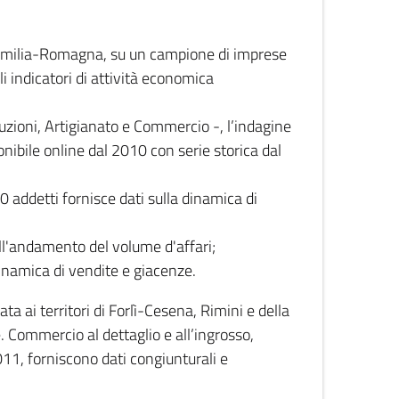
 Emilia-Romagna, su un campione di imprese
i indicatori di attività economica
truzioni, Artigianato e Commercio -, l’indagine
onibile online dal 2010 con serie storica dal
0 addetti fornisce dati sulla dinamica di
ull'andamento del volume d'affari;
inamica di vendite e giacenze.
 ai territori di Forlì-Cesena, Rimini e della
e. Commercio al dettaglio e all’ingrosso,
2011, forniscono dati congiunturali e