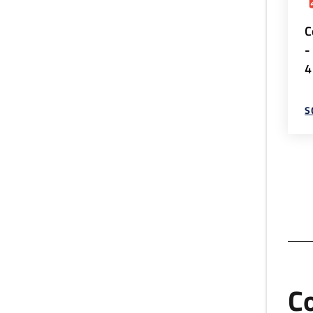
C
-
4
S
Co