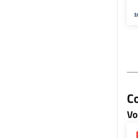
S
C
Vo