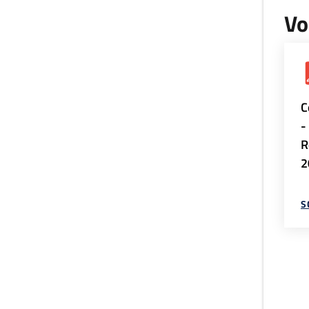
Vo
C
-
R
2
S