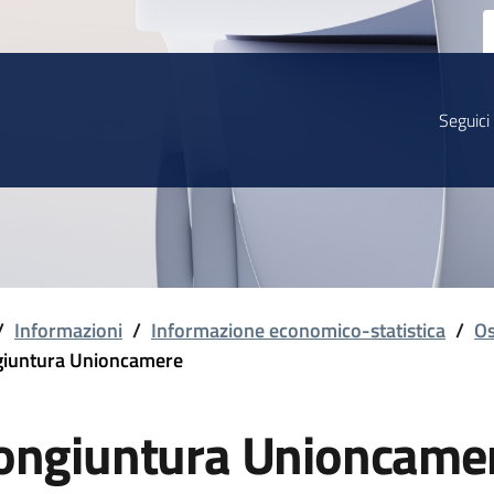
Seguici
/
Informazioni
/
Informazione economico-statistica
/
Os
iuntura Unioncamere
ongiuntura Unioncame