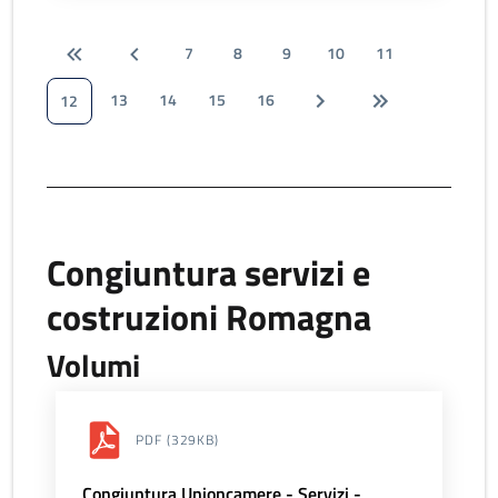
7
8
9
10
11
13
14
15
16
12
Congiuntura servizi e
costruzioni Romagna
Volumi
PDF
(329KB)
Congiuntura Unioncamere - Servizi -