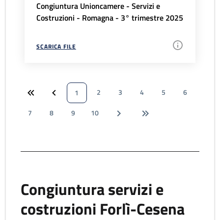
Congiuntura Unioncamere - Servizi e
Costruzioni - Romagna - 3° trimestre 2025
SCARICA FILE
2
3
4
5
6
1
7
8
9
10
Congiuntura servizi e
costruzioni Forlì-Cesena