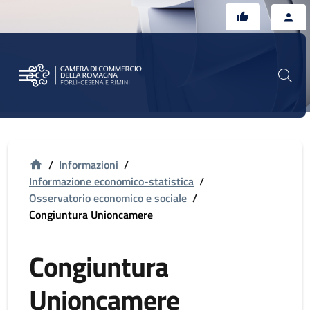
Vai al contenuto principale
Vai al footer
/
Informazioni
/
Informazione economico-statistica
/
Osservatorio economico e sociale
/
Congiuntura Unioncamere
Congiuntura
Unioncamere