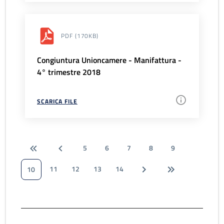
PDF
(170KB)
Congiuntura Unioncamere - Manifattura -
4° trimestre 2018
SCARICA FILE
5
6
7
8
9
11
12
13
14
10