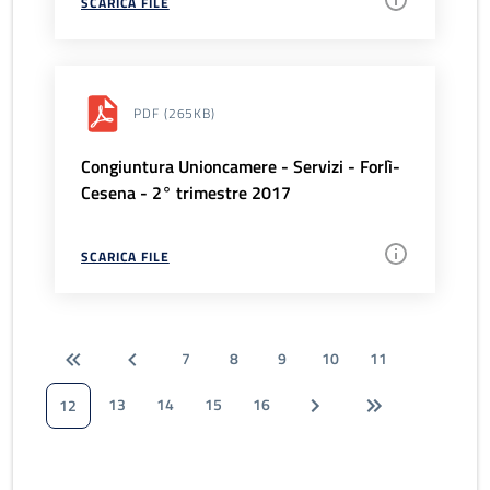
SCARICA FILE
PDF
(265KB)
Congiuntura Unioncamere - Servizi - Forlì-
Cesena - 2° trimestre 2017
SCARICA FILE
7
8
9
10
11
13
14
15
16
12