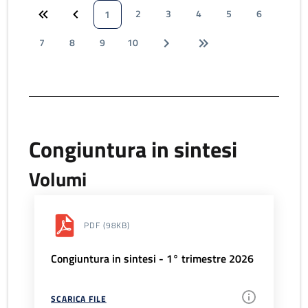
2
3
4
5
6
1
7
8
9
10
Congiuntura in sintesi
Volumi
PDF
(98KB)
Congiuntura in sintesi - 1° trimestre 2026
SCARICA FILE