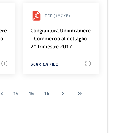
PDF
(157KB)
ere
Congiuntura Unioncamere
io -
- Commercio al dettaglio -
2° trimestre 2017
SCARICA FILE
13
14
15
16