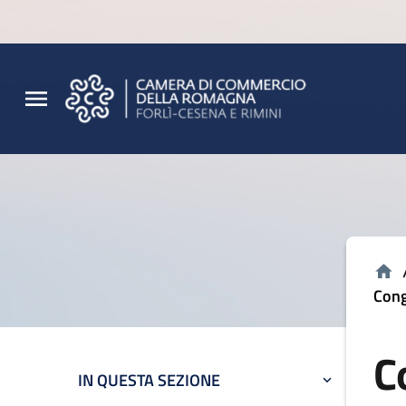
Vai al contenuto principale
Vai al footer
Cong
C
IN QUESTA SEZIONE