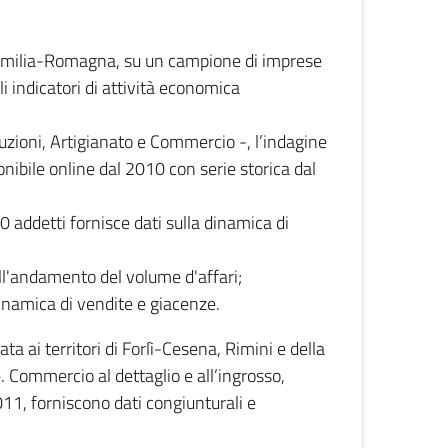
 Emilia-Romagna, su un campione di imprese
i indicatori di attività economica
truzioni, Artigianato e Commercio -, l’indagine
onibile online dal 2010 con serie storica dal
0 addetti fornisce dati sulla dinamica di
ull'andamento del volume d'affari;
inamica di vendite e giacenze.
 ai territori di Forlì-Cesena, Rimini e della
e. Commercio al dettaglio e all’ingrosso,
2011, forniscono dati congiunturali e