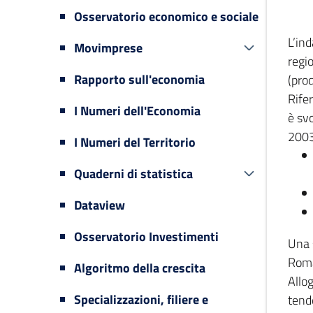
Osservatorio economico e sociale
L’in
Movimprese
regi
Rapporto sull'economia
(prod
Rifer
I Numeri dell'Economia
è svo
2003
I Numeri del Territorio
Quaderni di statistica
Dataview
Osservatorio Investimenti
Una 
Romag
Algoritmo della crescita
Allog
Specializzazioni, filiere e
tende