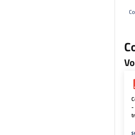
Co
C
Vo
C
-
t
S