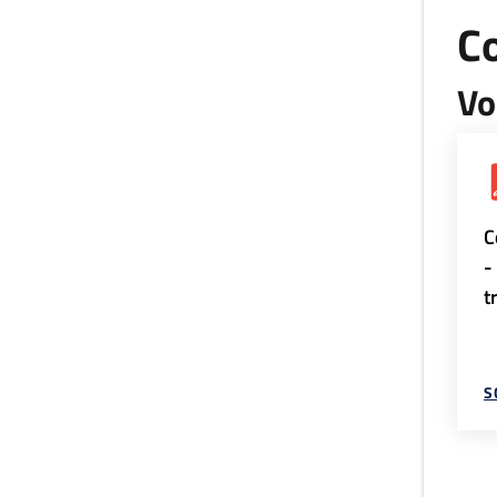
Co
Vo
C
-
t
S