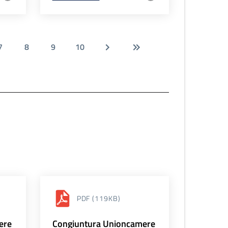
7
8
9
10
PDF
(119KB)
ere
Congiuntura Unioncamere