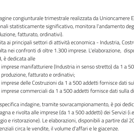
dagine congiunturale trimestrale realizzata da Unioncamere
onali statisticamente significativo, monitora l'andamento degl
uzione, fatturato, ordinativi).
ita ai principali settori di attività economica - Industria, Cos
lta nei confronti di oltre 1.300 imprese. L'elaborazione, disp
, è dedicata alle
imprese manifatturiere (Industria in senso stretto) da 1 a 50
produzione, fatturato e ordinativi;
imprese delle Costruzioni da 1 a 500 addetti fornisce dati s
imprese commerciali da 1 a 500 addetti fornisce dati sulla d
specifica indagine, tramite sovracampionamento, è poi dedicata
na e rivolta alle imprese (da 1 a 500 addetti) dei Servizi (i.
gio e ristorazione). Le elaborazioni, disponibili a partire dal 
nziali circa le vendite, il volume d’affari e le giacenze.