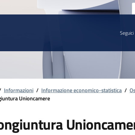
Seguici
/
Informazioni
/
Informazione economico-statistica
/
Os
iuntura Unioncamere
ongiuntura Unioncame