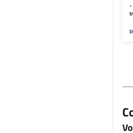
-
t
S
C
Vo