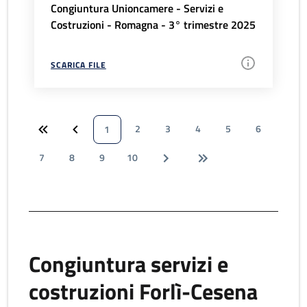
Congiuntura Unioncamere - Servizi e
Costruzioni - Romagna - 3° trimestre 2025
SCARICA FILE
2
3
4
5
6
1
7
8
9
10
Congiuntura servizi e
costruzioni Forlì-Cesena