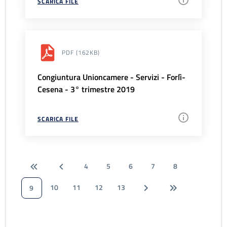
SCARICA FILE
PDF
(162KB)
Congiuntura Unioncamere - Servizi - Forlì-
Cesena - 3° trimestre 2019
SCARICA FILE
4
5
6
7
8
10
11
12
13
9