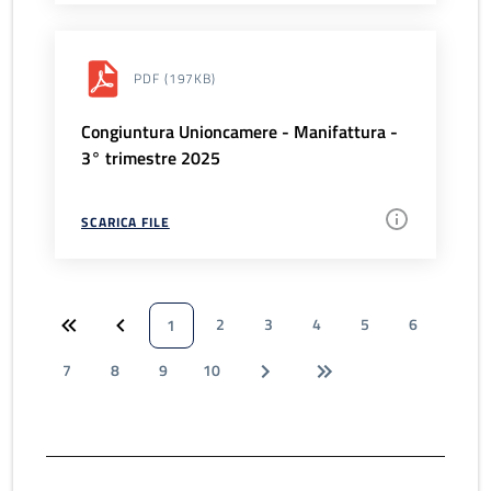
PDF
(197KB)
Congiuntura Unioncamere - Manifattura -
3° trimestre 2025
SCARICA FILE
2
3
4
5
6
1
7
8
9
10