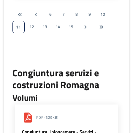
6
7
8
9
10
12
13
14
15
11
Congiuntura servizi e
costruzioni Romagna
Volumi
PDF
(329KB)
Congiuntura Unioncamere - Servizi -