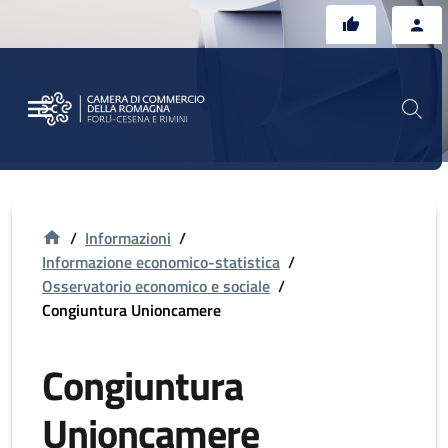
Vai al contenuto principale
Vai al footer
/
Informazioni
/
Informazione economico-statistica
/
Osservatorio economico e sociale
/
Congiuntura Unioncamere
Congiuntura
Unioncamere