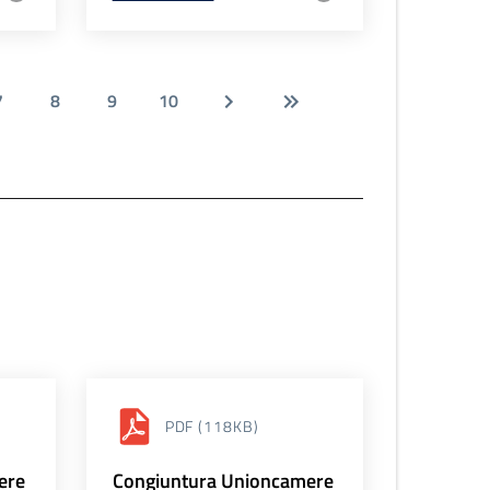
7
8
9
10
PDF
(118KB)
ere
Congiuntura Unioncamere