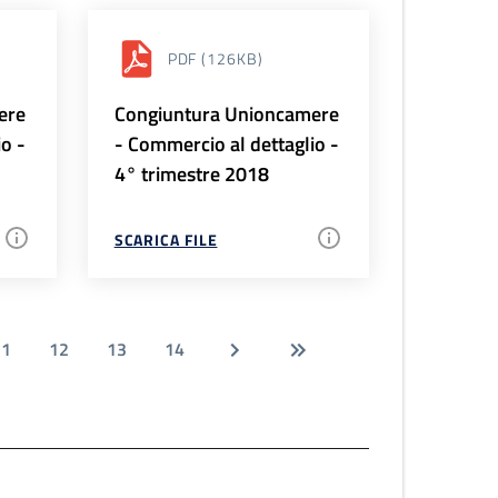
PDF
(126KB)
ere
Congiuntura Unioncamere
io -
- Commercio al dettaglio -
4° trimestre 2018
SCARICA FILE
11
12
13
14