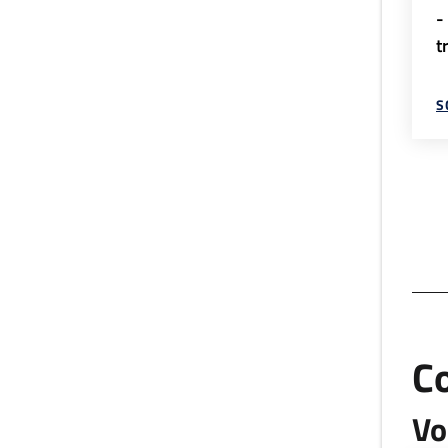
-
t
S
C
Vo