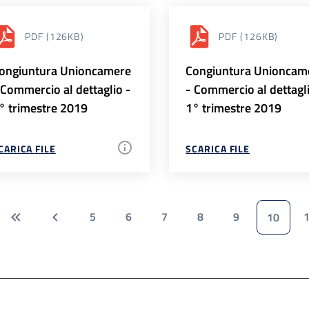
PDF
(126KB)
PDF
(126KB)
ongiuntura Unioncamere
Congiuntura Unioncam
 Commercio al dettaglio -
- Commercio al dettagl
° trimestre 2019
1° trimestre 2019
CARICA FILE
SCARICA FILE
5
6
7
8
9
10