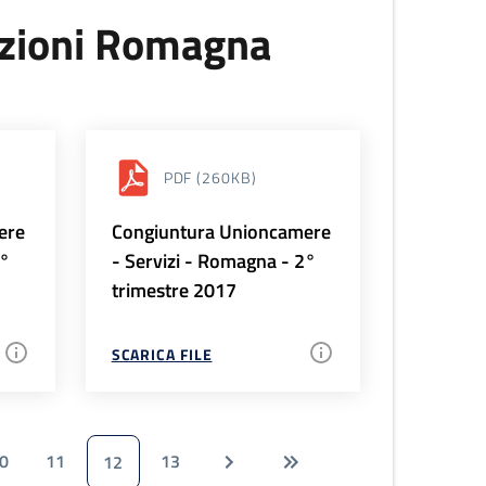
uzioni Romagna
PDF
(260KB)
ere
Congiuntura Unioncamere
3°
- Servizi - Romagna - 2°
trimestre 2017
SCARICA FILE
0
11
13
12