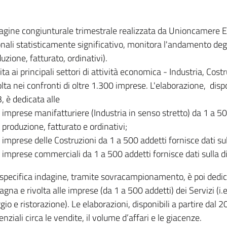
dagine congiunturale trimestrale realizzata da Unioncamere
onali statisticamente significativo, monitora l'andamento degl
uzione, fatturato, ordinativi).
ita ai principali settori di attività economica - Industria, Cos
lta nei confronti di oltre 1.300 imprese. L'elaborazione, disp
, è dedicata alle
imprese manifatturiere (Industria in senso stretto) da 1 a 50
produzione, fatturato e ordinativi;
imprese delle Costruzioni da 1 a 500 addetti fornisce dati s
imprese commerciali da 1 a 500 addetti fornisce dati sulla d
specifica indagine, tramite sovracampionamento, è poi dedicata
na e rivolta alle imprese (da 1 a 500 addetti) dei Servizi (i.
gio e ristorazione). Le elaborazioni, disponibili a partire dal 
nziali circa le vendite, il volume d’affari e le giacenze.