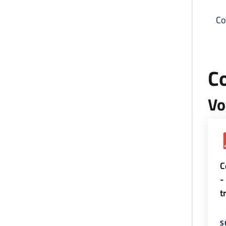
Co
C
Vo
C
-
t
S