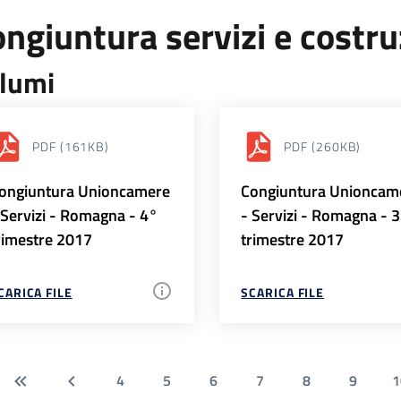
ngiuntura servizi e costr
lumi
PDF
(161KB)
PDF
(260KB)
ongiuntura Unioncamere
Congiuntura Unioncam
 Servizi - Romagna - 4°
- Servizi - Romagna - 
rimestre 2017
trimestre 2017
CARICA FILE
SCARICA FILE
4
5
6
7
8
9
1