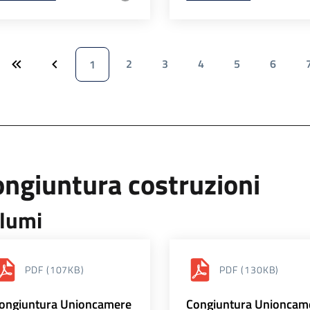
2
3
4
5
6
1
ngiuntura costruzioni
lumi
PDF
(107KB)
PDF
(130KB)
ongiuntura Unioncamere
Congiuntura Unioncam