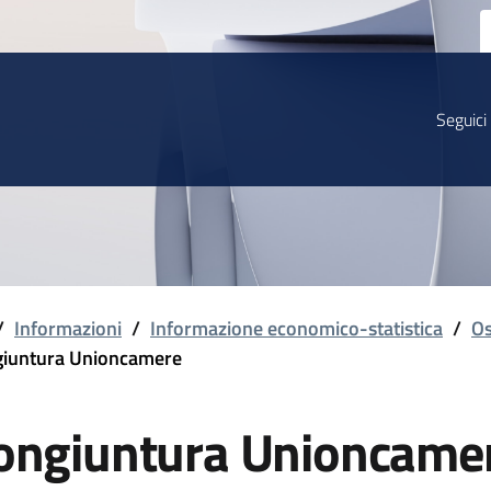
Seguici
/
Informazioni
/
Informazione economico-statistica
/
Os
iuntura Unioncamere
ongiuntura Unioncame