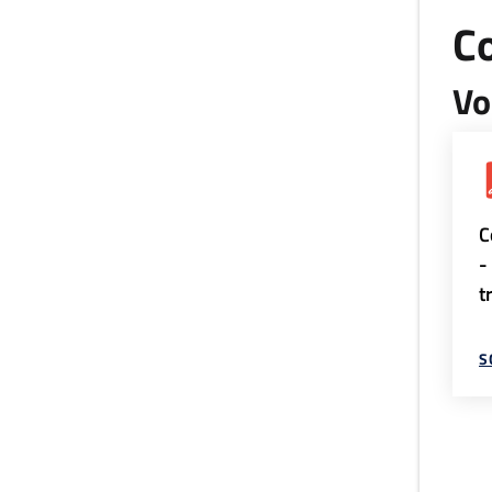
Co
Vo
C
-
t
S