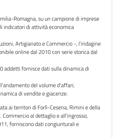
 Emilia-Romagna, su un campione di imprese
i indicatori di attività economica
truzioni, Artigianato e Commercio -, l’indagine
onibile online dal 2010 con serie storica dal
0 addetti fornisce dati sulla dinamica di
ull'andamento del volume d'affari;
inamica di vendite e giacenze.
 ai territori di Forlì-Cesena, Rimini e della
e. Commercio al dettaglio e all’ingrosso,
2011, forniscono dati congiunturali e