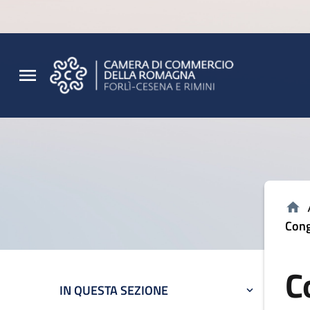
Vai al contenuto principale
Vai al footer
Cong
C
IN QUESTA SEZIONE