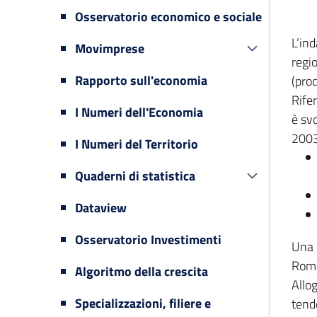
Osservatorio economico e sociale
L’in
Movimprese
regi
Rapporto sull'economia
(prod
Rifer
I Numeri dell'Economia
è svo
2003
I Numeri del Territorio
Quaderni di statistica
Dataview
Osservatorio Investimenti
Una 
Romag
Algoritmo della crescita
Allog
Specializzazioni, filiere e
tende