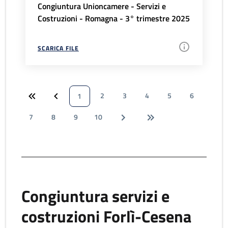
Congiuntura Unioncamere - Servizi e
Costruzioni - Romagna - 3° trimestre 2025
SCARICA FILE
2
3
4
5
6
1
7
8
9
10
Congiuntura servizi e
costruzioni Forlì-Cesena