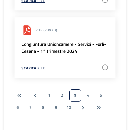
SCARICA FILE
PDF
(239KB)
Congiuntura Unioncamere - Servizi - Forlì-
Cesena - 1° trimestre 2024
SCARICA FILE
1
2
4
5
3
6
7
8
9
10