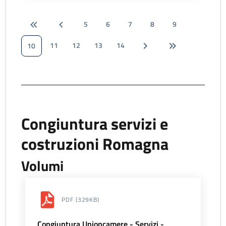
5
6
7
8
9
11
12
13
14
10
Congiuntura servizi e
costruzioni Romagna
Volumi
PDF
(329KB)
Congiuntura Unioncamere - Servizi -