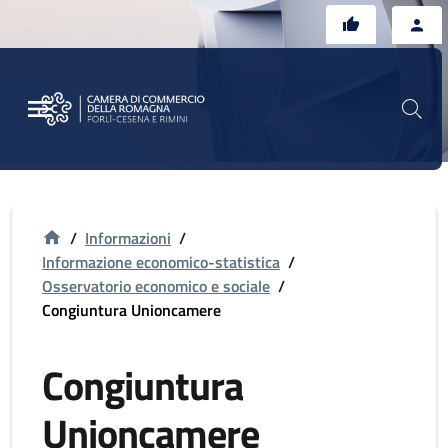
Vai al contenuto principale
Vai al footer
/
Informazioni
/
Informazione economico-statistica
/
Osservatorio economico e sociale
/
Congiuntura Unioncamere
Congiuntura
Unioncamere