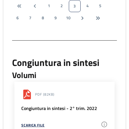
1
2
4
5
3
6
7
8
9
10
Congiuntura in sintesi
Volumi
PDF
(82KB)
Congiuntura in sintesi - 2° trim. 2022
SCARICA FILE