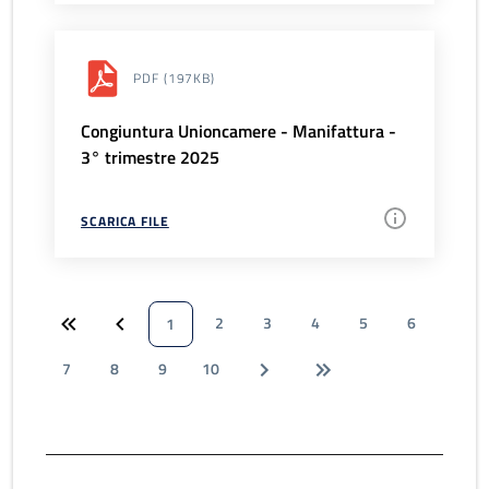
PDF
(197KB)
Congiuntura Unioncamere - Manifattura -
3° trimestre 2025
SCARICA FILE
2
3
4
5
6
1
7
8
9
10