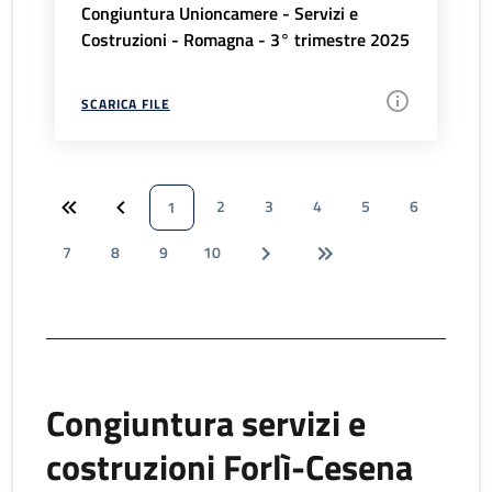
Congiuntura Unioncamere - Servizi e
Costruzioni - Romagna - 3° trimestre 2025
SCARICA FILE
2
3
4
5
6
1
7
8
9
10
Congiuntura servizi e
costruzioni Forlì-Cesena