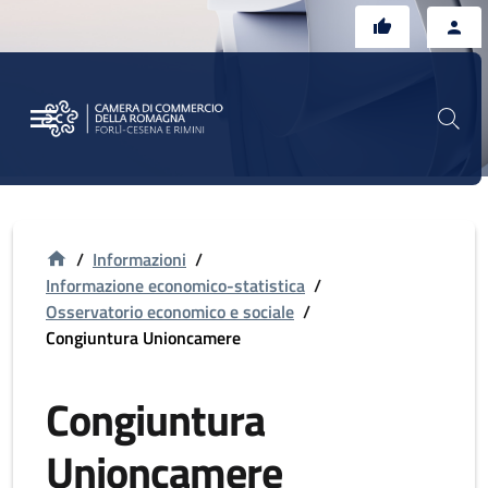
Vai al contenuto principale
Vai al footer
/
Informazioni
/
Informazione economico-statistica
/
Osservatorio economico e sociale
/
Congiuntura Unioncamere
Congiuntura
Unioncamere