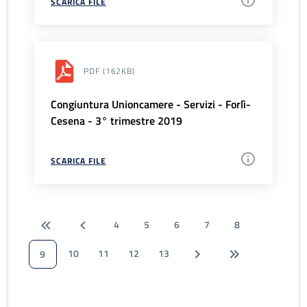
SCARICA FILE
PDF
(162KB)
Congiuntura Unioncamere - Servizi - Forlì-
Cesena - 3° trimestre 2019
SCARICA FILE
4
5
6
7
8
10
11
12
13
9