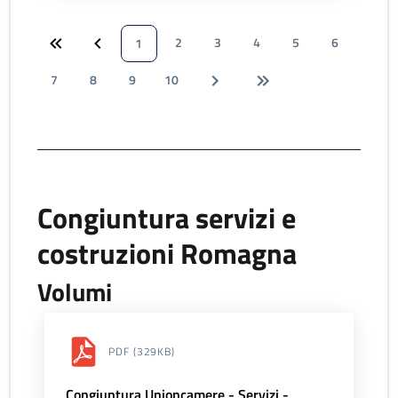
2
3
4
5
6
1
7
8
9
10
Congiuntura servizi e
costruzioni Romagna
Volumi
PDF
(329KB)
Congiuntura Unioncamere - Servizi -