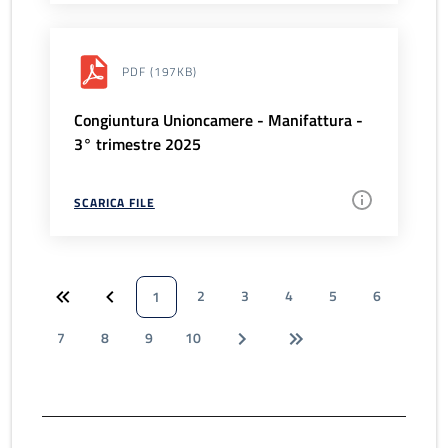
PDF
(197KB)
Congiuntura Unioncamere - Manifattura -
3° trimestre 2025
SCARICA FILE
2
3
4
5
6
1
7
8
9
10