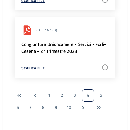
SCARICA FILE
PDF
(162KB)
Congiuntura Unioncamere - Servizi - Forlì-
Cesena - 2° trimestre 2023
SCARICA FILE
1
2
3
5
4
6
7
8
9
10