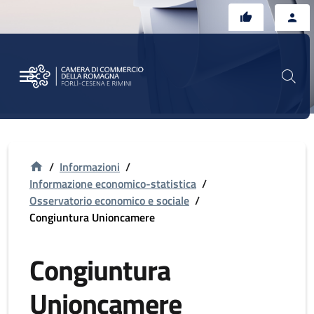
Vai al contenuto principale
Vai al footer
/
Informazioni
/
Informazione economico-statistica
/
Osservatorio economico e sociale
/
Congiuntura Unioncamere
Congiuntura
Unioncamere