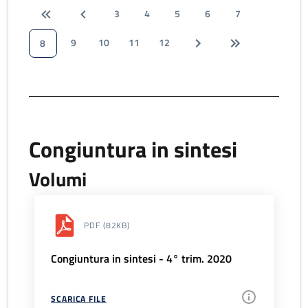
3
4
5
6
7
9
10
11
12
8
Congiuntura in sintesi
Volumi
PDF
(82KB)
Congiuntura in sintesi - 4° trim. 2020
SCARICA FILE