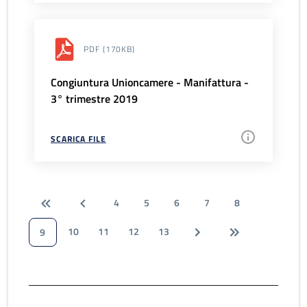
PDF
(170KB)
Congiuntura Unioncamere - Manifattura -
3° trimestre 2019
SCARICA FILE
4
5
6
7
8
10
11
12
13
9