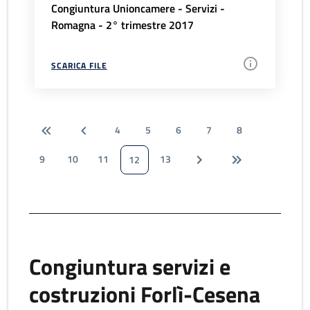
Congiuntura Unioncamere - Servizi -
Romagna - 2° trimestre 2017
SCARICA FILE
4
5
6
7
8
9
10
11
13
12
Congiuntura servizi e
costruzioni Forlì-Cesena