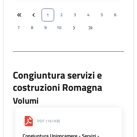
2
3
4
5
6
1
7
8
9
10
Congiuntura servizi e
costruzioni Romagna
Volumi
PDF
(161KB)
Congiuntura Unioncamere - Servizi -