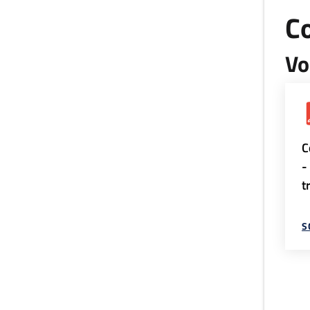
Co
Vo
C
-
t
S