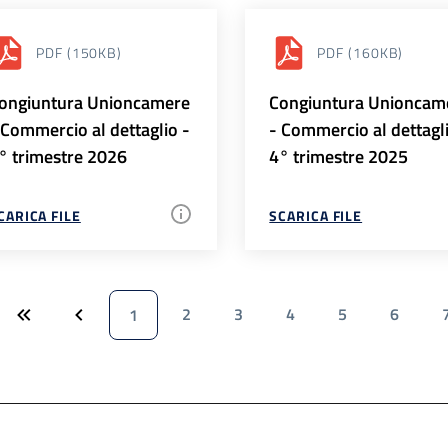
PDF
(150KB)
PDF
(160KB)
ongiuntura Unioncamere
Congiuntura Unioncam
 Commercio al dettaglio -
- Commercio al dettagl
° trimestre 2026
4° trimestre 2025
CARICA FILE
SCARICA FILE
2
3
4
5
6
1