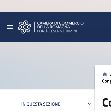
Vai al contenuto principale
Vai al footer
Cong
C
IN QUESTA SEZIONE