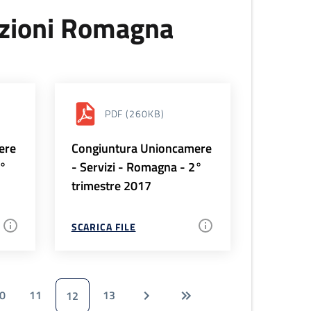
uzioni Romagna
PDF
(260KB)
ere
Congiuntura Unioncamere
3°
- Servizi - Romagna - 2°
trimestre 2017
SCARICA FILE
0
11
13
12