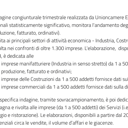
dagine congiunturale trimestrale realizzata da Unioncamere
onali statisticamente significativo, monitora l'andamento degl
uzione, fatturato, ordinativi).
ita ai principali settori di attività economica - Industria, Cos
lta nei confronti di oltre 1.300 imprese. L'elaborazione, disp
, è dedicata alle
imprese manifatturiere (Industria in senso stretto) da 1 a 50
produzione, fatturato e ordinativi;
imprese delle Costruzioni da 1 a 500 addetti fornisce dati s
imprese commerciali da 1 a 500 addetti fornisce dati sulla d
specifica indagine, tramite sovracampionamento, è poi dedicata
na e rivolta alle imprese (da 1 a 500 addetti) dei Servizi (i.
gio e ristorazione). Le elaborazioni, disponibili a partire dal 
nziali circa le vendite, il volume d’affari e le giacenze.