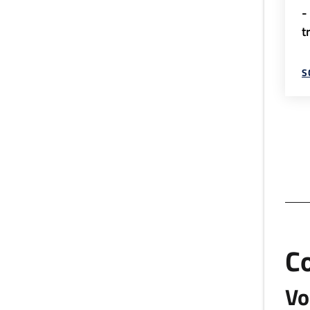
-
t
S
C
Vo