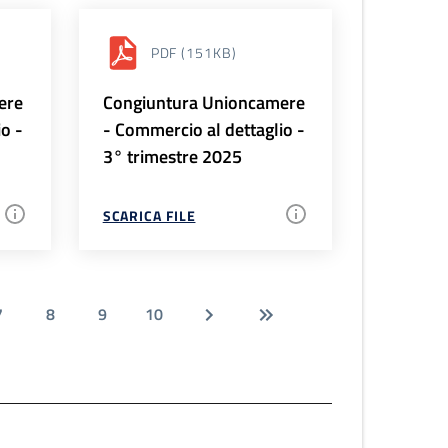
PDF
(151KB)
ere
Congiuntura Unioncamere
io -
- Commercio al dettaglio -
3° trimestre 2025
SCARICA FILE
7
8
9
10