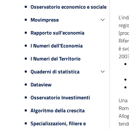
Osservatorio economico e sociale
L’in
Movimprese
regi
Rapporto sull'economia
(prod
Rifer
I Numeri dell'Economia
è svo
2003
I Numeri del Territorio
Quaderni di statistica
Dataview
Osservatorio Investimenti
Una 
Romag
Algoritmo della crescita
Allog
Specializzazioni, filiere e
tende