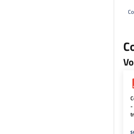
Co
C
Vo
C
-
t
S