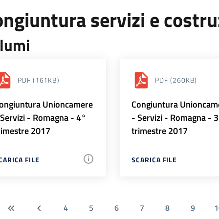
ngiuntura servizi e costr
lumi
PDF
(161KB)
PDF
(260KB)
ongiuntura Unioncamere
Congiuntura Unioncam
 Servizi - Romagna - 4°
- Servizi - Romagna - 
rimestre 2017
trimestre 2017
CARICA FILE
SCARICA FILE
4
5
6
7
8
9
1