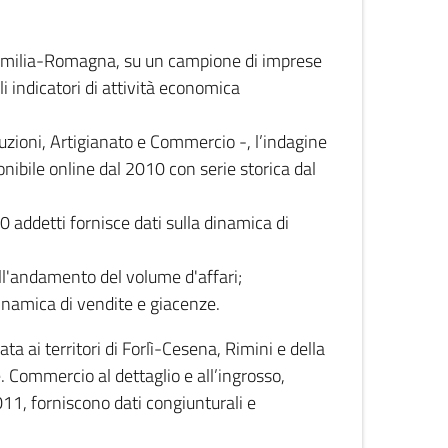
 Emilia-Romagna, su un campione di imprese
i indicatori di attività economica
truzioni, Artigianato e Commercio -, l’indagine
onibile online dal 2010 con serie storica dal
0 addetti fornisce dati sulla dinamica di
ull'andamento del volume d'affari;
inamica di vendite e giacenze.
 ai territori di Forlì-Cesena, Rimini e della
e. Commercio al dettaglio e all’ingrosso,
2011, forniscono dati congiunturali e