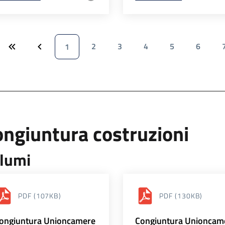
2
3
4
5
6
1
ngiuntura costruzioni
lumi
PDF
(107KB)
PDF
(130KB)
ongiuntura Unioncamere
Congiuntura Unioncam