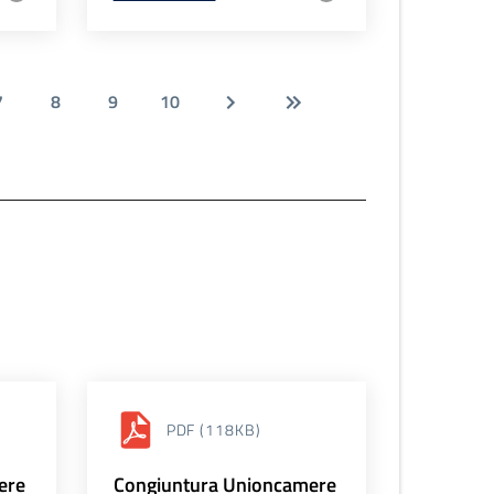
7
8
9
10
PDF
(118KB)
ere
Congiuntura Unioncamere