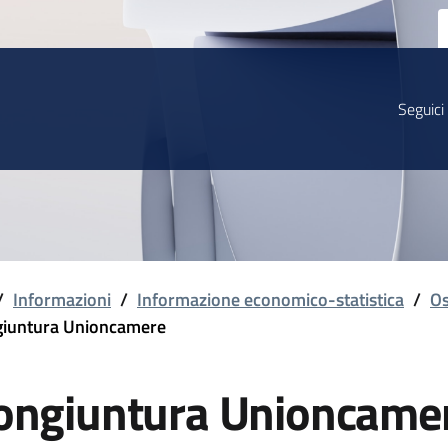
Seguici
/
Informazioni
/
Informazione economico-statistica
/
Os
iuntura Unioncamere
ongiuntura Unioncame