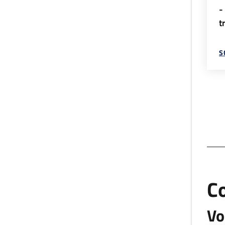
-
t
S
C
Vo