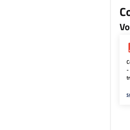
Co
Vo
C
-
t
S