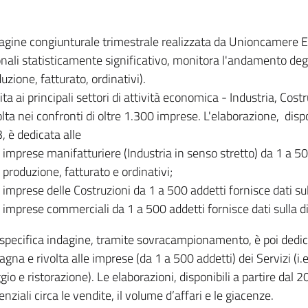
dagine congiunturale trimestrale realizzata da Unioncamere
onali statisticamente significativo, monitora l'andamento degl
uzione, fatturato, ordinativi).
ita ai principali settori di attività economica - Industria, Cos
lta nei confronti di oltre 1.300 imprese. L'elaborazione, disp
, è dedicata alle
imprese manifatturiere (Industria in senso stretto) da 1 a 50
produzione, fatturato e ordinativi;
imprese delle Costruzioni da 1 a 500 addetti fornisce dati s
imprese commerciali da 1 a 500 addetti fornisce dati sulla d
specifica indagine, tramite sovracampionamento, è poi dedicata
na e rivolta alle imprese (da 1 a 500 addetti) dei Servizi (i.
gio e ristorazione). Le elaborazioni, disponibili a partire dal 
nziali circa le vendite, il volume d’affari e le giacenze.