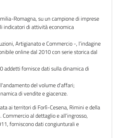
 Emilia-Romagna, su un campione di imprese
i indicatori di attività economica
truzioni, Artigianato e Commercio -, l’indagine
onibile online dal 2010 con serie storica dal
0 addetti fornisce dati sulla dinamica di
ull'andamento del volume d'affari;
inamica di vendite e giacenze.
 ai territori di Forlì-Cesena, Rimini e della
e. Commercio al dettaglio e all’ingrosso,
2011, forniscono dati congiunturali e