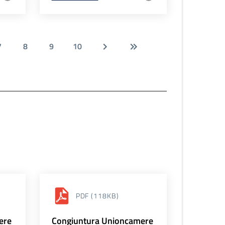
7
8
9
10
PDF
(118KB)
ere
Congiuntura Unioncamere