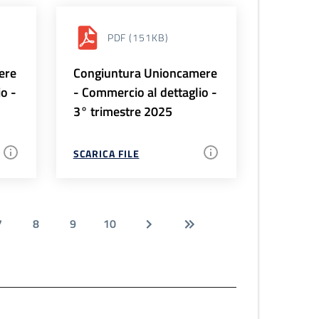
PDF
(151KB)
ere
Congiuntura Unioncamere
io -
- Commercio al dettaglio -
3° trimestre 2025
SCARICA FILE
7
8
9
10