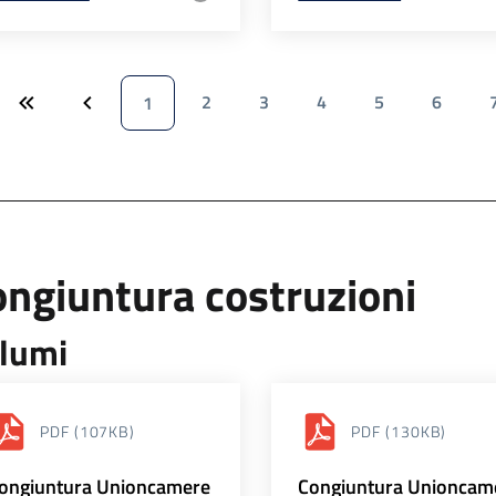
2
3
4
5
6
1
ngiuntura costruzioni
lumi
PDF
(107KB)
PDF
(130KB)
ongiuntura Unioncamere
Congiuntura Unioncam