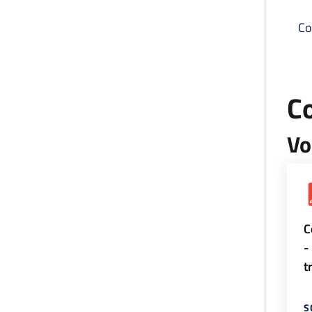
Co
C
Vo
C
-
t
S