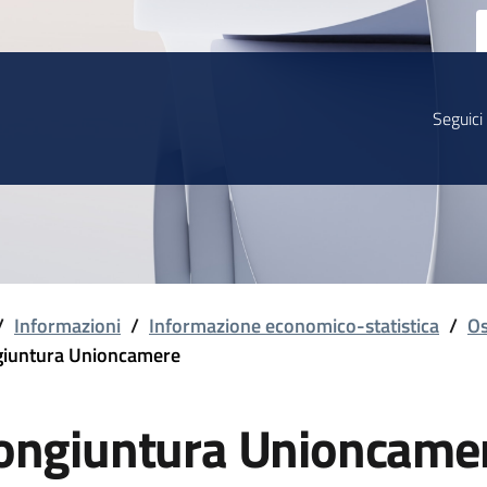
Seguici
/
Informazioni
/
Informazione economico-statistica
/
Os
iuntura Unioncamere
ongiuntura Unioncame