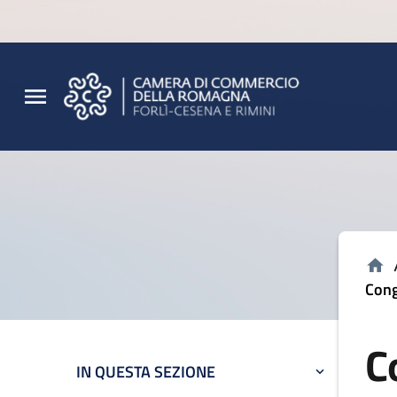
Vai al contenuto principale
Vai al footer
Cong
C
IN QUESTA SEZIONE