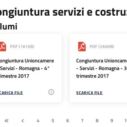
ngiuntura servizi e costr
lumi
PDF
(161KB)
PDF
(260KB)
ongiuntura Unioncamere
Congiuntura Unioncam
 Servizi - Romagna - 4°
- Servizi - Romagna - 
rimestre 2017
trimestre 2017
CARICA FILE
SCARICA FILE
4
5
6
7
8
9
1