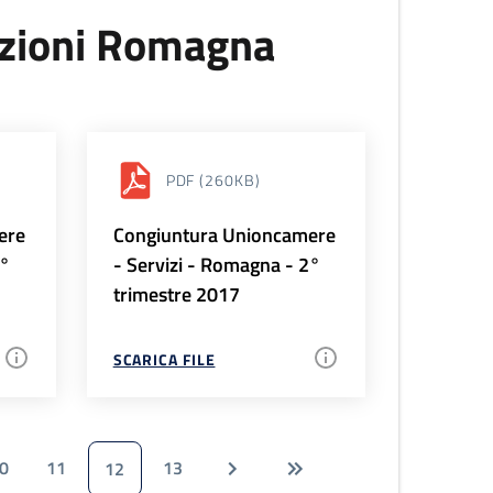
uzioni Romagna
PDF
(260KB)
ere
Congiuntura Unioncamere
3°
- Servizi - Romagna - 2°
trimestre 2017
SCARICA FILE
0
11
13
12