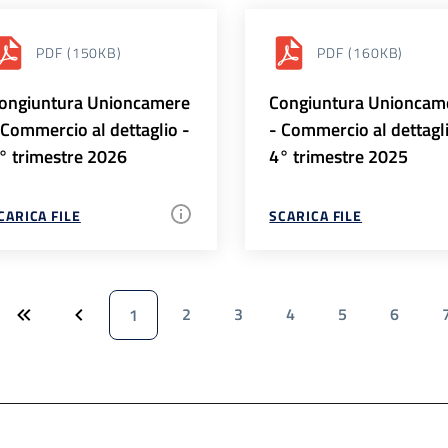
PDF
(150KB)
PDF
(160KB)
ongiuntura Unioncamere
Congiuntura Unioncam
 Commercio al dettaglio -
- Commercio al dettagl
° trimestre 2026
4° trimestre 2025
CARICA FILE
SCARICA FILE
2
3
4
5
6
1