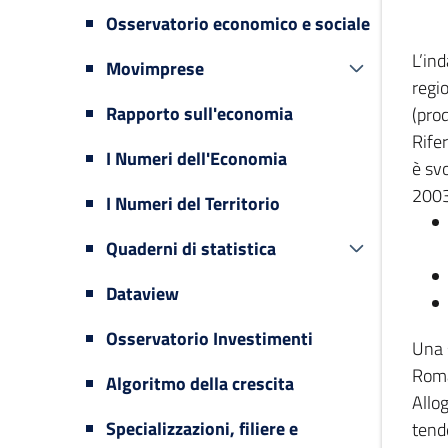
Osservatorio economico e sociale
L’in
Movimprese
regi
Rapporto sull'economia
(prod
Rifer
I Numeri dell'Economia
è svo
2003
I Numeri del Territorio
Quaderni di statistica
Dataview
Osservatorio Investimenti
Una 
Romag
Algoritmo della crescita
Allog
Specializzazioni, filiere e
tende