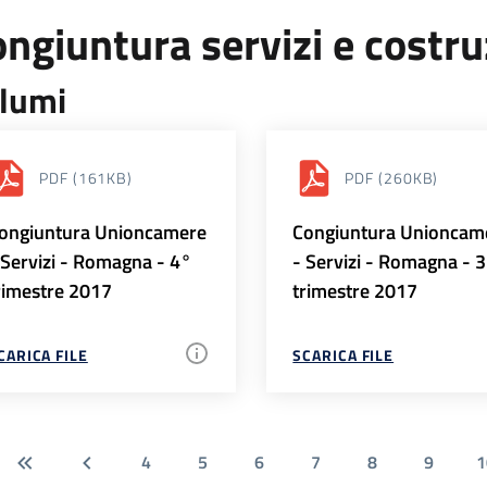
ngiuntura servizi e costr
lumi
PDF
(161KB)
PDF
(260KB)
ongiuntura Unioncamere
Congiuntura Unioncam
 Servizi - Romagna - 4°
- Servizi - Romagna - 
rimestre 2017
trimestre 2017
CARICA FILE
SCARICA FILE
4
5
6
7
8
9
1