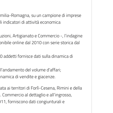
 Emilia-Romagna, su un campione di imprese
i indicatori di attività economica
truzioni, Artigianato e Commercio -, l’indagine
onibile online dal 2010 con serie storica dal
0 addetti fornisce dati sulla dinamica di
ull'andamento del volume d'affari;
inamica di vendite e giacenze.
 ai territori di Forlì-Cesena, Rimini e della
e. Commercio al dettaglio e all’ingrosso,
2011, forniscono dati congiunturali e