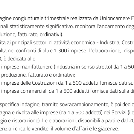
dagine congiunturale trimestrale realizzata da Unioncamere
onali statisticamente significativo, monitora l'andamento degl
uzione, fatturato, ordinativi).
ita ai principali settori di attività economica - Industria, Cos
lta nei confronti di oltre 1.300 imprese. L'elaborazione, disp
, è dedicata alle
imprese manifatturiere (Industria in senso stretto) da 1 a 50
produzione, fatturato e ordinativi;
imprese delle Costruzioni da 1 a 500 addetti fornisce dati s
imprese commerciali da 1 a 500 addetti fornisce dati sulla d
specifica indagine, tramite sovracampionamento, è poi dedicata
na e rivolta alle imprese (da 1 a 500 addetti) dei Servizi (i.
gio e ristorazione). Le elaborazioni, disponibili a partire dal 
nziali circa le vendite, il volume d’affari e le giacenze.