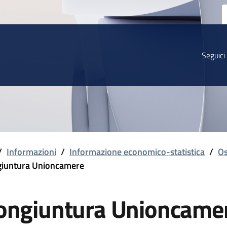
Seguici
/
Informazioni
/
Informazione economico-statistica
/
Os
iuntura Unioncamere
ongiuntura Unioncame