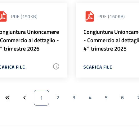
PDF
(150KB)
PDF
(160KB)
ongiuntura Unioncamere
Congiuntura Unioncam
 Commercio al dettaglio -
- Commercio al dettagl
° trimestre 2026
4° trimestre 2025
CARICA FILE
SCARICA FILE
2
3
4
5
6
1