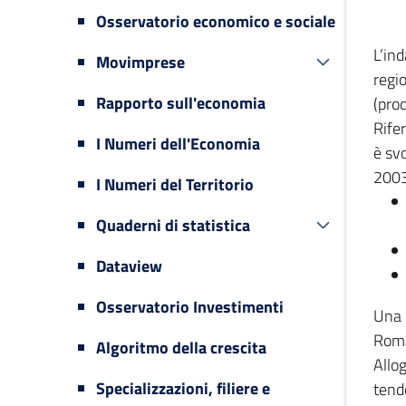
Osservatorio economico e sociale
L’in
Movimprese
regi
Rapporto sull'economia
(prod
Rifer
I Numeri dell'Economia
è svo
2003
I Numeri del Territorio
Quaderni di statistica
Dataview
Osservatorio Investimenti
Una 
Romag
Algoritmo della crescita
Allog
Specializzazioni, filiere e
tende