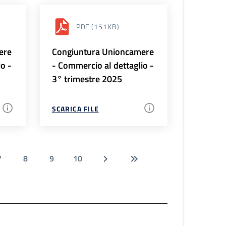
PDF
(151KB)
ere
Congiuntura Unioncamere
io -
- Commercio al dettaglio -
3° trimestre 2025
SCARICA FILE
7
8
9
10