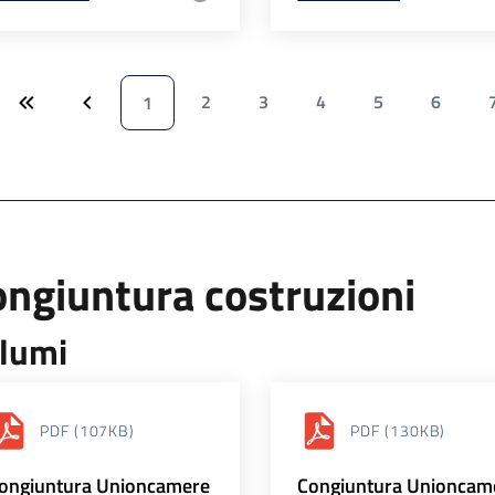
2
3
4
5
6
1
ngiuntura costruzioni
lumi
PDF
(107KB)
PDF
(130KB)
ongiuntura Unioncamere
Congiuntura Unioncam