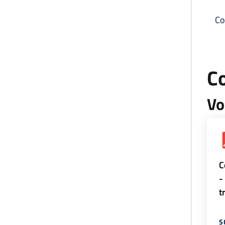
Co
C
Vo
C
-
t
S