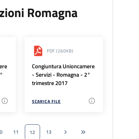
uzioni Romagna
PDF
(260KB)
ere
Congiuntura Unioncamere
3°
- Servizi - Romagna - 2°
trimestre 2017
SCARICA FILE
0
11
13
12