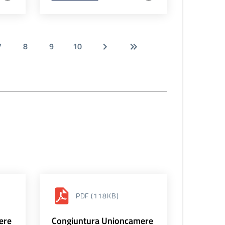
7
8
9
10
PDF
(118KB)
ere
Congiuntura Unioncamere