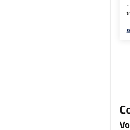
-
t
S
C
Vo