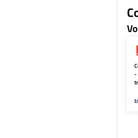
Co
Vo
C
-
t
S