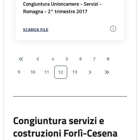
Congiuntura Unioncamere - Servizi -
Romagna - 2° trimestre 2017
SCARICA FILE
4
5
6
7
8
9
10
11
13
12
Congiuntura servizi e
costruzioni Forlì-Cesena