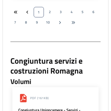
2
3
4
5
6
1
7
8
9
10
Congiuntura servizi e
costruzioni Romagna
Volumi
PDF
(161KB)
Congiuntura Unioncamere - Servizi -