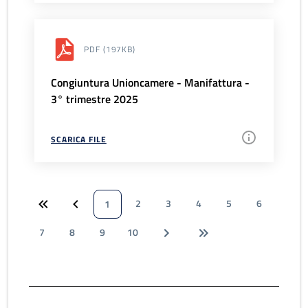
PDF
(197KB)
Congiuntura Unioncamere - Manifattura -
3° trimestre 2025
SCARICA FILE
2
3
4
5
6
1
7
8
9
10