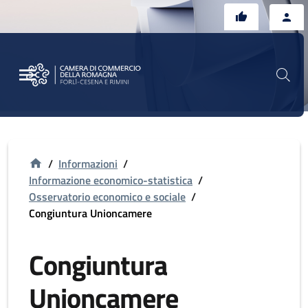
Vai al contenuto principale
Vai al footer
/
Informazioni
/
Informazione economico-statistica
/
Osservatorio economico e sociale
/
Congiuntura Unioncamere
Congiuntura
Unioncamere