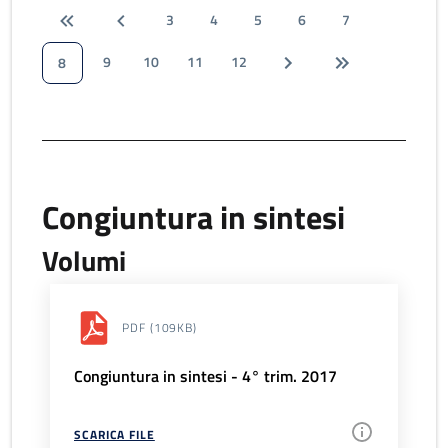
3
4
5
6
7
9
10
11
12
8
Congiuntura in sintesi
Volumi
PDF
(109KB)
Congiuntura in sintesi - 4° trim. 2017
SCARICA FILE