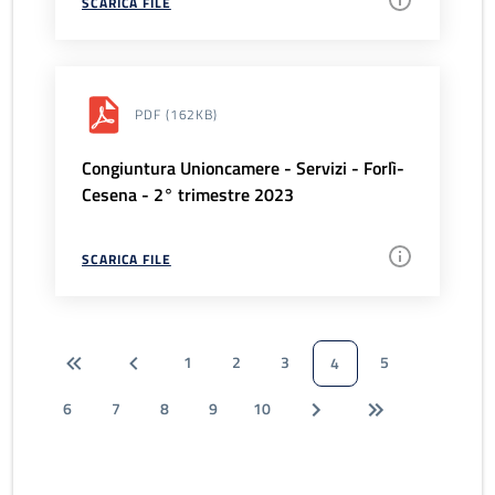
SCARICA FILE
PDF
(162KB)
Congiuntura Unioncamere - Servizi - Forlì-
Cesena - 2° trimestre 2023
SCARICA FILE
1
2
3
5
4
6
7
8
9
10