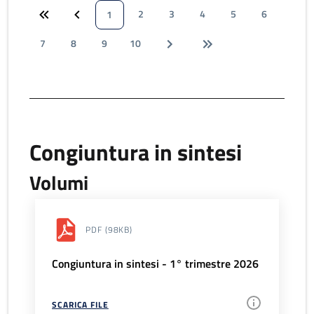
2
3
4
5
6
1
7
8
9
10
Congiuntura in sintesi
Volumi
PDF
(98KB)
Congiuntura in sintesi - 1° trimestre 2026
SCARICA FILE