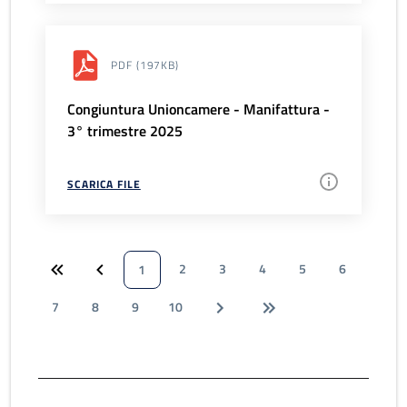
PDF
(197KB)
Congiuntura Unioncamere - Manifattura -
3° trimestre 2025
SCARICA FILE
2
3
4
5
6
1
7
8
9
10