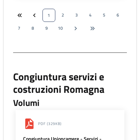
2
3
4
5
6
1
7
8
9
10
Congiuntura servizi e
costruzioni Romagna
Volumi
PDF
(329KB)
Congiuntura Unioncamere - Servizi -