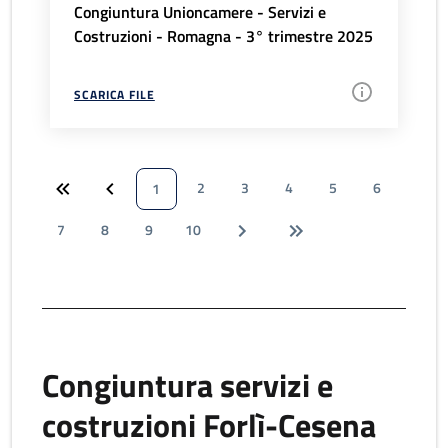
Congiuntura Unioncamere - Servizi e
Costruzioni - Romagna - 3° trimestre 2025
SCARICA FILE
2
3
4
5
6
1
7
8
9
10
Congiuntura servizi e
costruzioni Forlì-Cesena