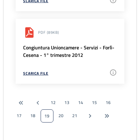
SCARICA FILE
PDF
(89KB)
Congiuntura Unioncamere - Servizi - Forlì-
Cesena - 1° trimestre 2012
SCARICA FILE
12
13
14
15
16
17
18
20
21
19