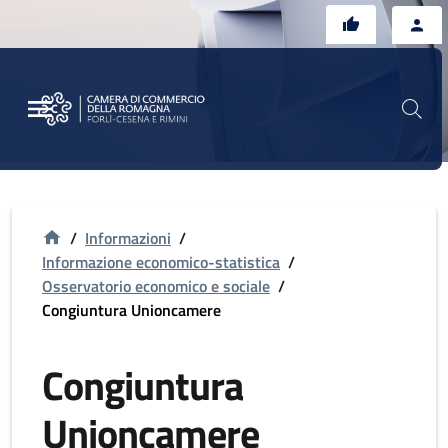
Vai al contenuto principale
Vai al footer
/
Informazioni
/
Informazione economico-statistica
/
Osservatorio economico e sociale
/
Congiuntura Unioncamere
Congiuntura
Unioncamere