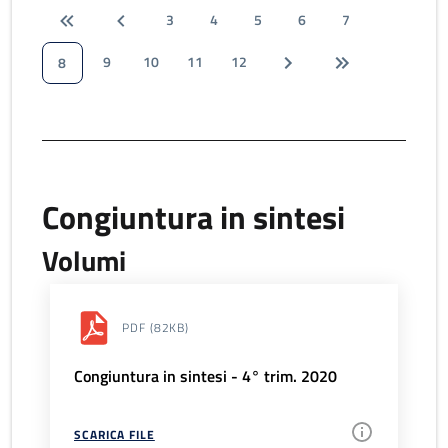
3
4
5
6
7
9
10
11
12
8
Congiuntura in sintesi
Volumi
PDF
(82KB)
Congiuntura in sintesi - 4° trim. 2020
SCARICA FILE