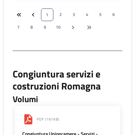
2
3
4
5
6
1
7
8
9
10
Congiuntura servizi e
costruzioni Romagna
Volumi
PDF
(161KB)
Congiuntura Unioncamere - Servizi -