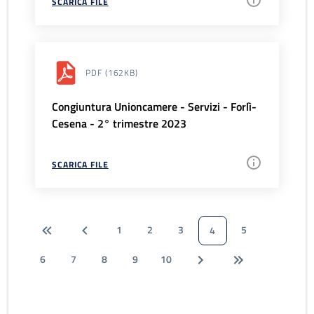
SCARICA FILE
PDF
(162KB)
Congiuntura Unioncamere - Servizi - Forlì-
Cesena - 2° trimestre 2023
SCARICA FILE
1
2
3
5
4
6
7
8
9
10