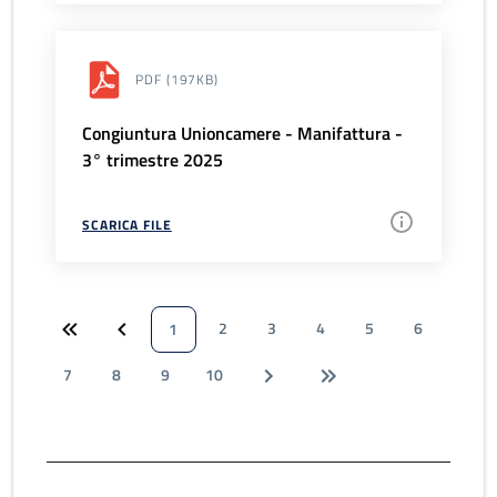
PDF
(197KB)
Congiuntura Unioncamere - Manifattura -
3° trimestre 2025
SCARICA FILE
2
3
4
5
6
1
7
8
9
10