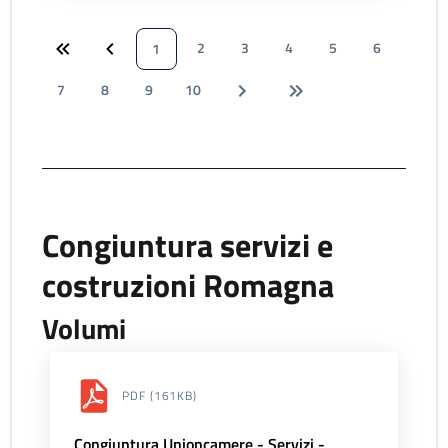
2
3
4
5
6
1
7
8
9
10
Congiuntura servizi e
costruzioni Romagna
Volumi
PDF
(161KB)
Congiuntura Unioncamere - Servizi -