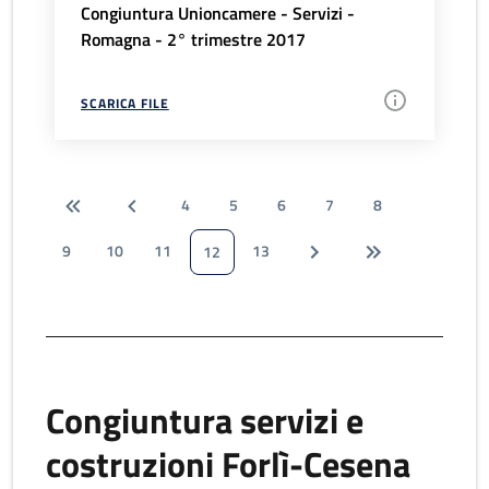
Congiuntura Unioncamere - Servizi -
Romagna - 2° trimestre 2017
SCARICA FILE
4
5
6
7
8
9
10
11
13
12
Congiuntura servizi e
costruzioni Forlì-Cesena