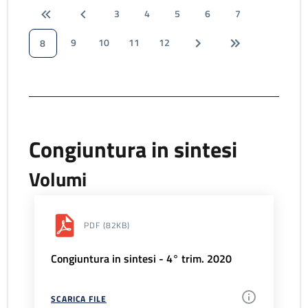
3
4
5
6
7
9
10
11
12
8
Congiuntura in sintesi
Volumi
PDF
(82KB)
Congiuntura in sintesi - 4° trim. 2020
SCARICA FILE