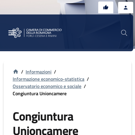
Vai al contenuto principale
Vai al footer
/
Informazioni
/
Informazione economico-statistica
/
Osservatorio economico e sociale
/
Congiuntura Unioncamere
Congiuntura
Unioncamere