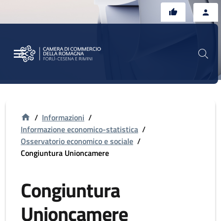
Vai al contenuto principale
Vai al footer
/
Informazioni
/
Informazione economico-statistica
/
Osservatorio economico e sociale
/
Congiuntura Unioncamere
Congiuntura
Unioncamere