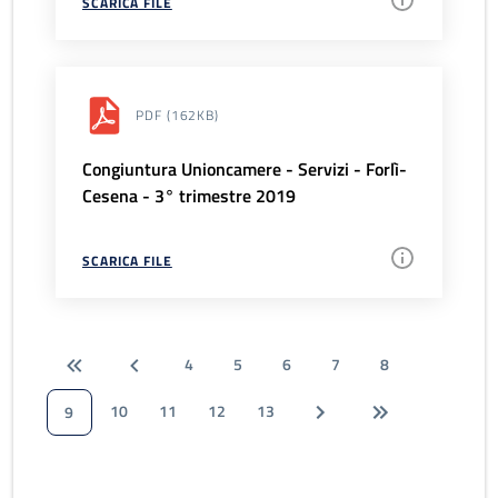
SCARICA FILE
PDF
(162KB)
Congiuntura Unioncamere - Servizi - Forlì-
Cesena - 3° trimestre 2019
SCARICA FILE
4
5
6
7
8
10
11
12
13
9