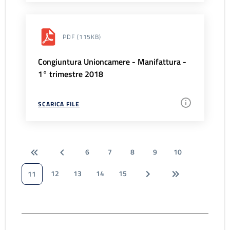
PDF
(115KB)
Congiuntura Unioncamere - Manifattura -
1° trimestre 2018
SCARICA FILE
6
7
8
9
10
12
13
14
15
11