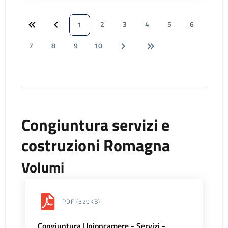
2
3
4
5
6
1
7
8
9
10
Congiuntura servizi e
costruzioni Romagna
Volumi
PDF
(329KB)
Congiuntura Unioncamere - Servizi -