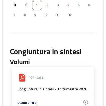
2
3
4
5
6
1
7
8
9
10
Congiuntura in sintesi
Volumi
PDF
(98KB)
Congiuntura in sintesi - 1° trimestre 2026
SCARICA FILE