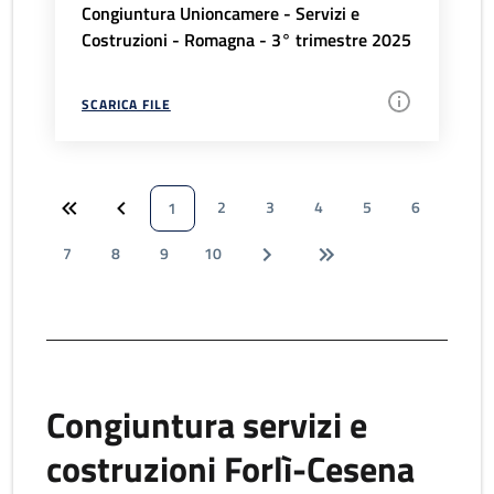
Congiuntura Unioncamere - Servizi e
Costruzioni - Romagna - 3° trimestre 2025
SCARICA FILE
2
3
4
5
6
1
7
8
9
10
Congiuntura servizi e
costruzioni Forlì-Cesena