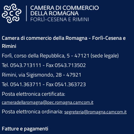
n
P
r
Camera di commercio della Romagna - Forlì-Cesena e
o
Rimini
Forlì, corso della Repubblica, 5 - 47121 (sede legale)
p
Tel. 0543.713111 - Fax 0543.713502
Rimini, via Sigismondo, 28 - 47921
o
Tel. 0541.363711 - Fax 0541.363723
s
Posta elettronica certificata:
cameradellaromagna@pec.romagna.camcom.it
a
Posta elettronica ordinaria:
segreteria@romagna.camcom.it
l
Fatture e pagamenti