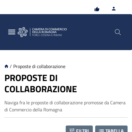
Vai
Vai
al
al
contenuto
footer
principale
/
Proposte di collaborazione
C
PROPOSTE DI
COLLABORAZIONE
o
Naviga fra le proposte di collaborazione promosse da Camera
l
di Commercio della Romagna
l
FILTRI
TABELLA