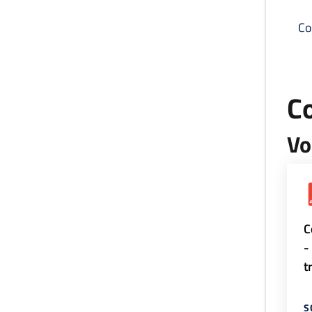
Co
C
Vo
C
-
t
S