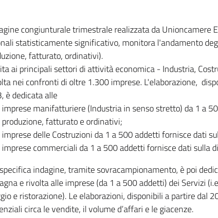
dagine congiunturale trimestrale realizzata da Unioncamere
onali statisticamente significativo, monitora l'andamento degl
uzione, fatturato, ordinativi).
ita ai principali settori di attività economica - Industria, Cos
lta nei confronti di oltre 1.300 imprese. L'elaborazione, disp
, è dedicata alle
imprese manifatturiere (Industria in senso stretto) da 1 a 50
produzione, fatturato e ordinativi;
imprese delle Costruzioni da 1 a 500 addetti fornisce dati s
imprese commerciali da 1 a 500 addetti fornisce dati sulla d
specifica indagine, tramite sovracampionamento, è poi dedicata
na e rivolta alle imprese (da 1 a 500 addetti) dei Servizi (i.
gio e ristorazione). Le elaborazioni, disponibili a partire dal 
nziali circa le vendite, il volume d’affari e le giacenze.