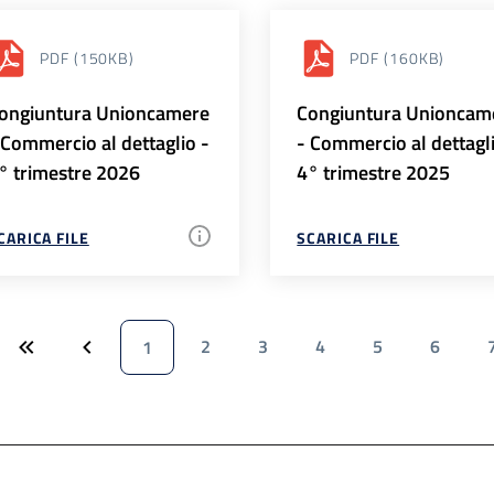
PDF
(150KB)
PDF
(160KB)
ongiuntura Unioncamere
Congiuntura Unioncam
 Commercio al dettaglio -
- Commercio al dettagl
° trimestre 2026
4° trimestre 2025
CARICA FILE
SCARICA FILE
2
3
4
5
6
1