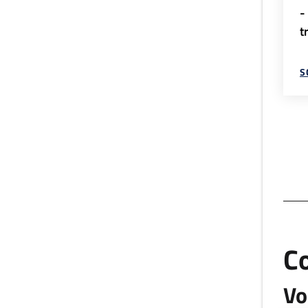
-
t
S
C
Vo