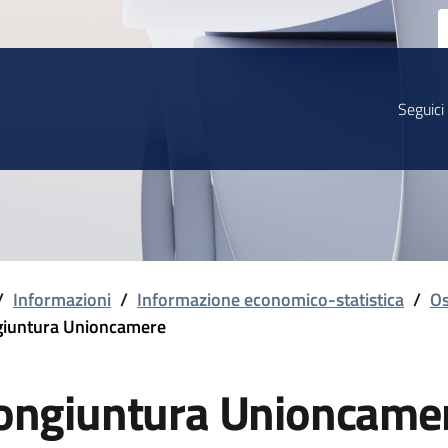
Seguici
/
Informazioni
/
Informazione economico-statistica
/
Os
iuntura Unioncamere
ongiuntura Unioncame