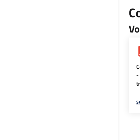
Co
Vo
C
-
t
S