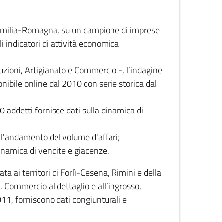
 Emilia-Romagna, su un campione di imprese
i indicatori di attività economica
truzioni, Artigianato e Commercio -, l’indagine
onibile online dal 2010 con serie storica dal
0 addetti fornisce dati sulla dinamica di
ull'andamento del volume d'affari;
inamica di vendite e giacenze.
 ai territori di Forlì-Cesena, Rimini e della
e. Commercio al dettaglio e all’ingrosso,
2011, forniscono dati congiunturali e