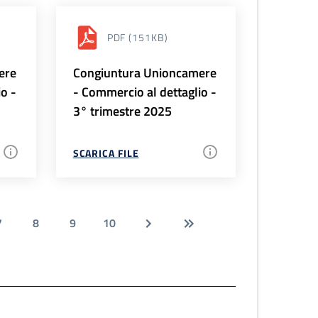
PDF
(151KB)
ere
Congiuntura Unioncamere
io -
- Commercio al dettaglio -
3° trimestre 2025
SCARICA FILE
7
8
9
10