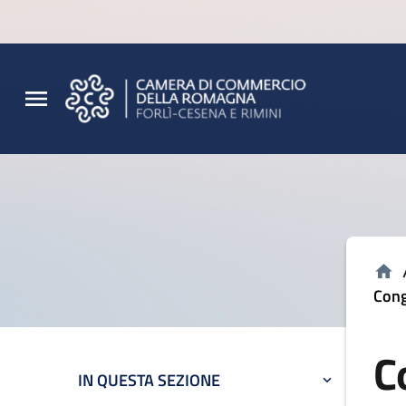
Vai al contenuto principale
Vai al footer
Cong
C
IN QUESTA SEZIONE