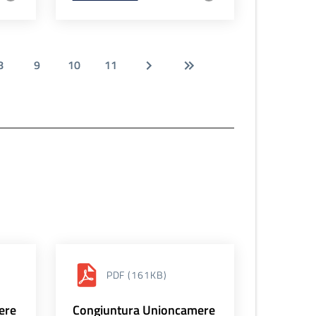
8
9
10
11
PDF
(161KB)
ere
Congiuntura Unioncamere