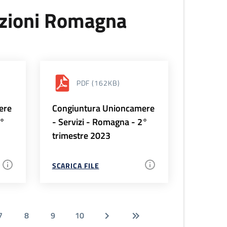
uzioni Romagna
PDF
(162KB)
ere
Congiuntura Unioncamere
3°
- Servizi - Romagna - 2°
trimestre 2023
SCARICA FILE
7
8
9
10