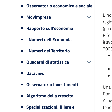
Osservatorio economico e sociale
L’in
Movimprese
regi
Rapporto sull'economia
(prod
Rifer
I Numeri dell'Economia
è svo
2003
I Numeri del Territorio
Quaderni di statistica
Dataview
Osservatorio Investimenti
Una 
Romag
Algoritmo della crescita
Allog
Specializzazioni, filiere e
tende