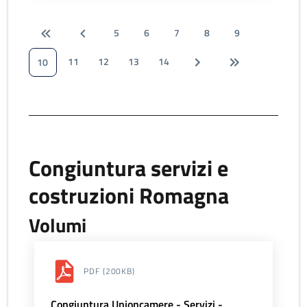
5
6
7
8
9
11
12
13
14
10
Congiuntura servizi e
costruzioni Romagna
Volumi
PDF
(200KB)
Congiuntura Unioncamere - Servizi -