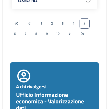
SCARICA FILE
1
2
3
4
5
6
7
8
9
10
A chi rivolgersi
Ufficio Informazione
economica - Valorizzazione
dati