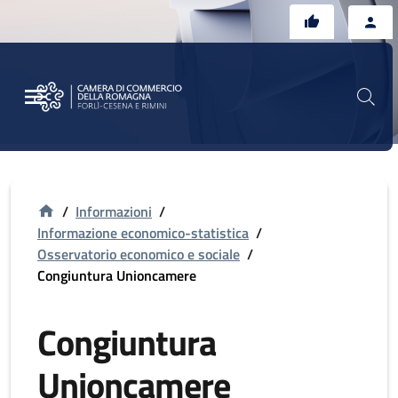
Vai al contenuto principale
Vai al footer
/
Informazioni
/
Informazione economico-statistica
/
Osservatorio economico e sociale
/
Congiuntura Unioncamere
Congiuntura
Unioncamere