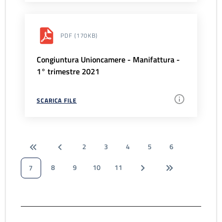
PDF
(170KB)
Congiuntura Unioncamere - Manifattura -
1° trimestre 2021
SCARICA FILE
2
3
4
5
6
8
9
10
11
7