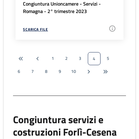
Congiuntura Unioncamere - Servizi -
Romagna - 2° trimestre 2023
SCARICA FILE
1
2
3
5
4
6
7
8
9
10
Congiuntura servizi e
costruzioni Forlì-Cesena