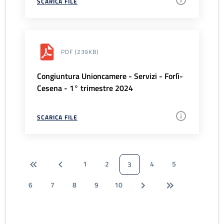
SCARICA FILE
PDF
(239KB)
Congiuntura Unioncamere - Servizi - Forlì-
Cesena - 1° trimestre 2024
SCARICA FILE
1
2
4
5
3
6
7
8
9
10