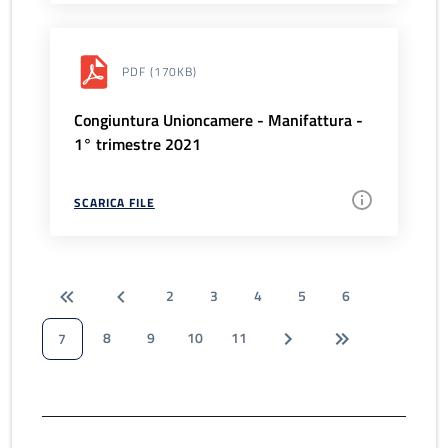
PDF
(170KB)
Congiuntura Unioncamere - Manifattura -
1° trimestre 2021
SCARICA FILE
2
3
4
5
6
8
9
10
11
7