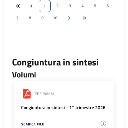
2
3
4
5
6
1
7
8
9
10
Congiuntura in sintesi
Volumi
PDF
(98KB)
Congiuntura in sintesi - 1° trimestre 2026
SCARICA FILE