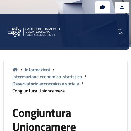
Vai al contenuto principale
Vai al footer
/
Informazioni
/
Informazione economico-statistica
/
Osservatorio economico e sociale
/
Congiuntura Unioncamere
Congiuntura
Unioncamere