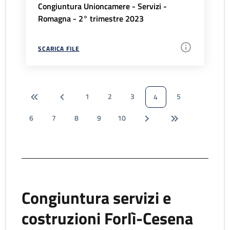
Congiuntura Unioncamere - Servizi -
Romagna - 2° trimestre 2023
SCARICA FILE
1
2
3
5
4
6
7
8
9
10
Congiuntura servizi e
costruzioni Forlì-Cesena