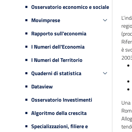
Osservatorio economico e sociale
L’in
Movimprese
regi
Rapporto sull'economia
(prod
Rifer
I Numeri dell'Economia
è svo
2003
I Numeri del Territorio
Quaderni di statistica
Dataview
Osservatorio Investimenti
Una 
Romag
Algoritmo della crescita
Allog
Specializzazioni, filiere e
tende