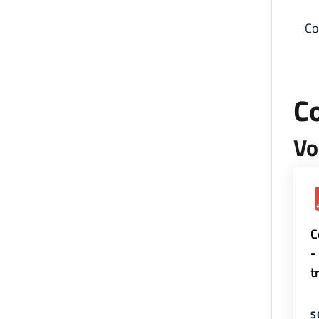
Co
C
Vo
C
-
t
S