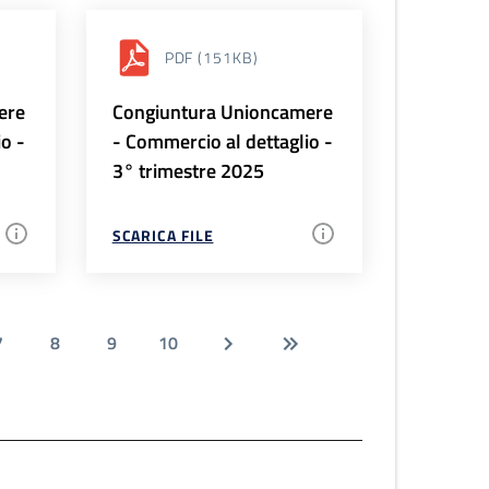
PDF
(151KB)
ere
Congiuntura Unioncamere
io -
- Commercio al dettaglio -
3° trimestre 2025
SCARICA FILE
7
8
9
10