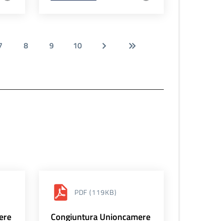
7
8
9
10
PDF
(119KB)
ere
Congiuntura Unioncamere