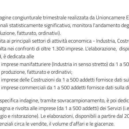
dagine congiunturale trimestrale realizzata da Unioncamere
onali statisticamente significativo, monitora l'andamento degl
uzione, fatturato, ordinativi).
ita ai principali settori di attività economica - Industria, Cos
lta nei confronti di oltre 1.300 imprese. L'elaborazione, disp
, è dedicata alle
imprese manifatturiere (Industria in senso stretto) da 1 a 50
produzione, fatturato e ordinativi;
imprese delle Costruzioni da 1 a 500 addetti fornisce dati s
imprese commerciali da 1 a 500 addetti fornisce dati sulla d
specifica indagine, tramite sovracampionamento, è poi dedicata
na e rivolta alle imprese (da 1 a 500 addetti) dei Servizi (i.
gio e ristorazione). Le elaborazioni, disponibili a partire dal 
nziali circa le vendite, il volume d’affari e le giacenze.