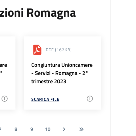
uzioni Romagna
PDF
(162KB)
ere
Congiuntura Unioncamere
3°
- Servizi - Romagna - 2°
trimestre 2023
SCARICA FILE
7
8
9
10