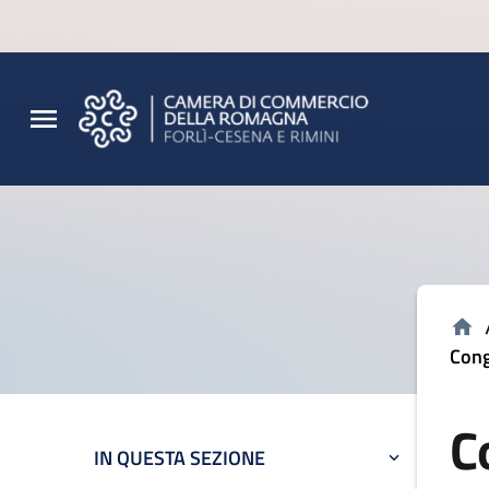
Vai al contenuto principale
Vai al footer
Cong
C
IN QUESTA SEZIONE