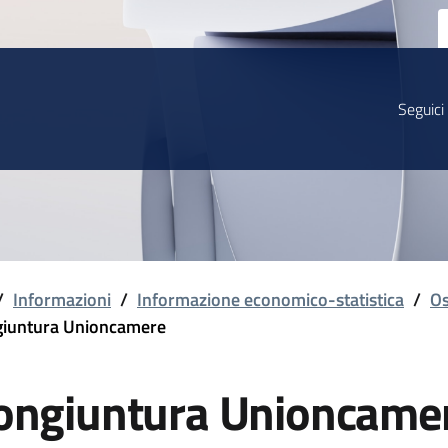
Seguici
/
Informazioni
/
Informazione economico-statistica
/
Os
iuntura Unioncamere
ongiuntura Unioncame