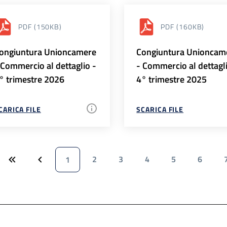
PDF
(150KB)
PDF
(160KB)
ongiuntura Unioncamere
Congiuntura Unioncam
 Commercio al dettaglio -
- Commercio al dettagl
° trimestre 2026
4° trimestre 2025
CARICA FILE
SCARICA FILE
2
3
4
5
6
1