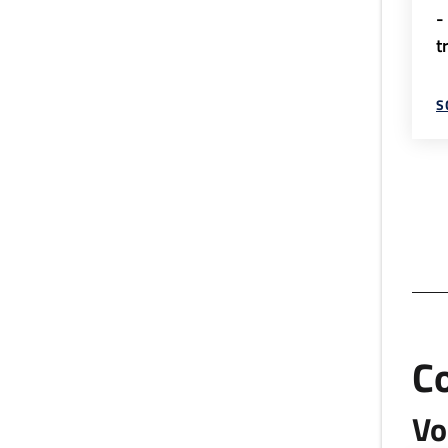
-
t
S
C
Vo