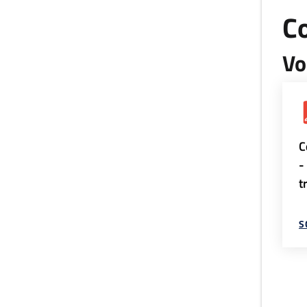
Co
Vo
C
-
t
S