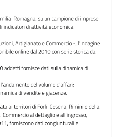
 Emilia-Romagna, su un campione di imprese
i indicatori di attività economica
truzioni, Artigianato e Commercio -, l’indagine
onibile online dal 2010 con serie storica dal
0 addetti fornisce dati sulla dinamica di
ull'andamento del volume d'affari;
inamica di vendite e giacenze.
 ai territori di Forlì-Cesena, Rimini e della
e. Commercio al dettaglio e all’ingrosso,
2011, forniscono dati congiunturali e