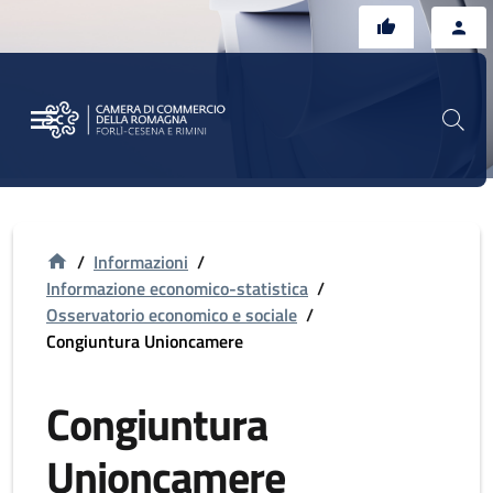
Vai al contenuto principale
Vai al footer
/
Informazioni
/
Informazione economico-statistica
/
Osservatorio economico e sociale
/
Congiuntura Unioncamere
Congiuntura
Unioncamere