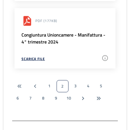
PDF
(177KB)
Congiuntura Unioncamere - Manifattura -
4° trimestre 2024
SCARICA FILE
1
3
4
5
2
6
7
8
9
10