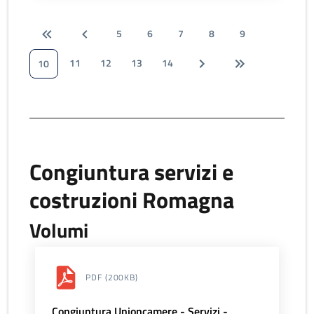
5
6
7
8
9
11
12
13
14
10
Congiuntura servizi e
costruzioni Romagna
Volumi
PDF
(200KB)
Congiuntura Unioncamere - Servizi -