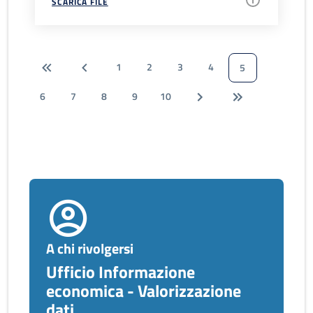
SCARICA FILE
1
2
3
4
5
6
7
8
9
10
A chi rivolgersi
Ufficio Informazione
economica - Valorizzazione
dati