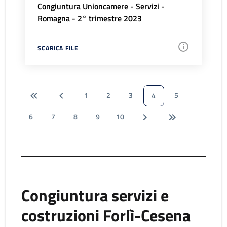
Congiuntura Unioncamere - Servizi -
Romagna - 2° trimestre 2023
SCARICA FILE
1
2
3
5
4
6
7
8
9
10
Congiuntura servizi e
costruzioni Forlì-Cesena