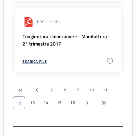
PDF
(133KB)
Congiuntura Unioncamere - Manifattura -
2° trimestre 2017
SCARICA FILE
7
8
9
10
11
13
14
15
16
12