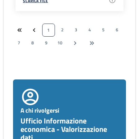
SCARICA FILE
2
3
4
5
6
1
7
8
9
10
A chi rivolgersi
Ufficio Informazione
economica - Valorizzazione
dati