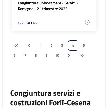
Congiuntura Unioncamere - Servizi -
Romagna - 2° trimestre 2023
SCARICA FILE
1
2
3
5
4
6
7
8
9
10
Congiuntura servizi e
costruzioni Forlì-Cesena