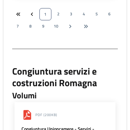
2
3
4
5
6
1
7
8
9
10
Congiuntura servizi e
costruzioni Romagna
Volumi
PDF
(200KB)
Congiuntura Unioncamere - Servizi -