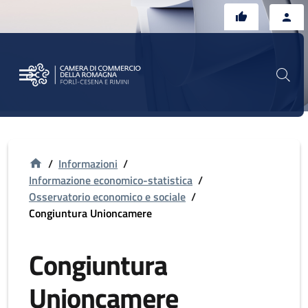
Vai al contenuto principale
Vai al footer
/
Informazioni
/
Informazione economico-statistica
/
Osservatorio economico e sociale
/
Congiuntura Unioncamere
Congiuntura
Unioncamere