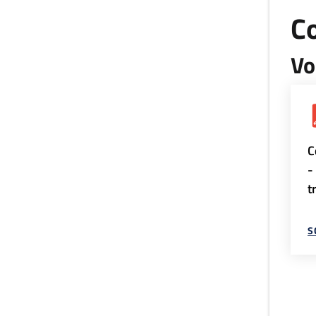
Co
Vo
C
-
t
S