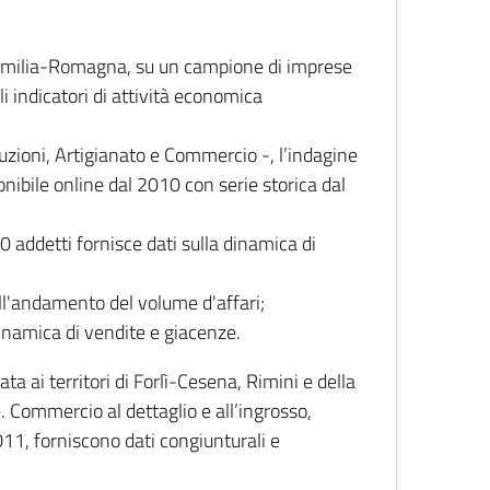
 Emilia-Romagna, su un campione di imprese
i indicatori di attività economica
truzioni, Artigianato e Commercio -, l’indagine
onibile online dal 2010 con serie storica dal
0 addetti fornisce dati sulla dinamica di
ull'andamento del volume d'affari;
inamica di vendite e giacenze.
 ai territori di Forlì-Cesena, Rimini e della
e. Commercio al dettaglio e all’ingrosso,
2011, forniscono dati congiunturali e