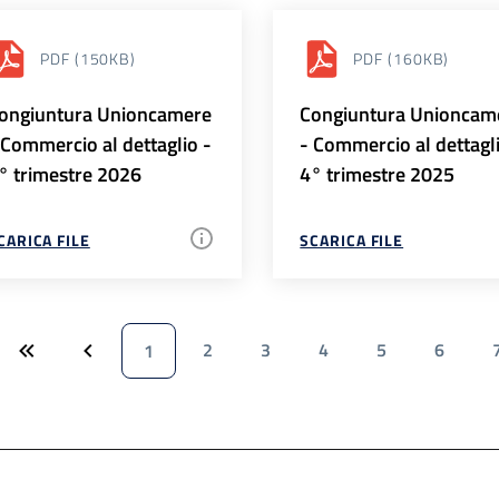
PDF
(150KB)
PDF
(160KB)
ongiuntura Unioncamere
Congiuntura Unioncam
 Commercio al dettaglio -
- Commercio al dettagl
° trimestre 2026
4° trimestre 2025
CARICA FILE
SCARICA FILE
2
3
4
5
6
1