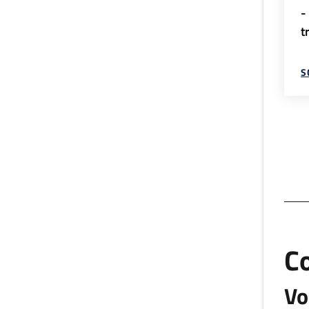
-
t
S
C
Vo