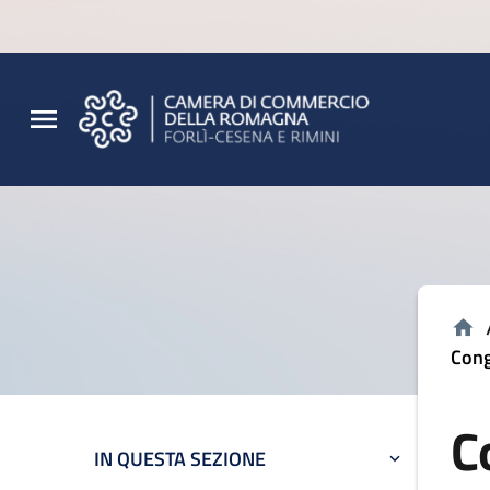
Vai al contenuto principale
Vai al footer
Cong
C
IN QUESTA SEZIONE