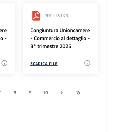
PDF
(151KB)
ere
Congiuntura Unioncamere
io -
- Commercio al dettaglio -
3° trimestre 2025
SCARICA FILE
7
8
9
10