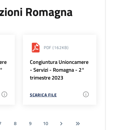
uzioni Romagna
PDF
(162KB)
ere
Congiuntura Unioncamere
3°
- Servizi - Romagna - 2°
trimestre 2023
SCARICA FILE
7
8
9
10