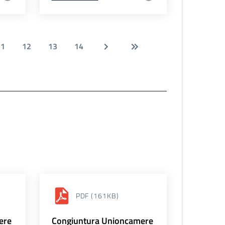
11
12
13
14
PDF
(161KB)
ere
Congiuntura Unioncamere