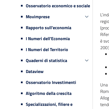
Osservatorio economico e sociale
L’in
Movimprese
regi
Rapporto sull'economia
(prod
Rifer
I Numeri dell'Economia
è svo
2003
I Numeri del Territorio
Quaderni di statistica
Dataview
Osservatorio Investimenti
Una 
Romag
Algoritmo della crescita
Allog
Specializzazioni, filiere e
tende