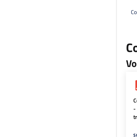
Co
C
Vo
C
-
t
S