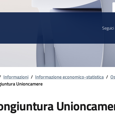
Seguici
/
Informazioni
/
Informazione economico-statistica
/
Os
iuntura Unioncamere
ongiuntura Unioncame