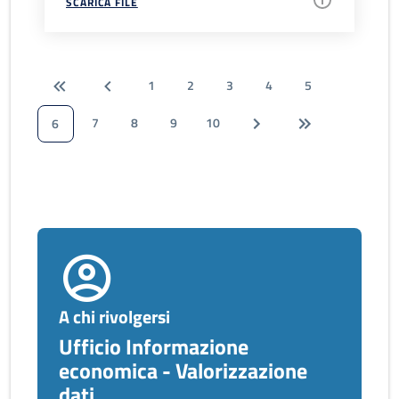
SCARICA FILE
1
2
3
4
5
7
8
9
10
6
A chi rivolgersi
Ufficio Informazione
economica - Valorizzazione
dati