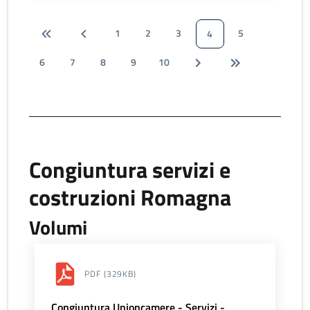
1
2
3
5
4
6
7
8
9
10
Congiuntura servizi e
costruzioni Romagna
Volumi
PDF
(329KB)
Congiuntura Unioncamere - Servizi -