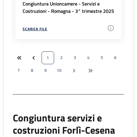
Congiuntura Unioncamere - Servizi e
Costruzioni - Romagna - 3° trimestre 2025
SCARICA FILE
2
3
4
5
6
1
7
8
9
10
Congiuntura servizi e
costruzioni Forlì-Cesena