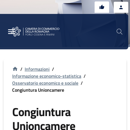
Vai al contenuto principale
Vai al footer
/
Informazioni
/
Informazione economico-statistica
/
Osservatorio economico e sociale
/
Congiuntura Unioncamere
Congiuntura
Unioncamere