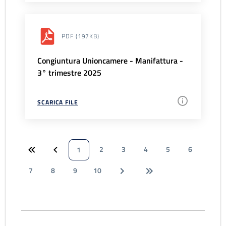
PDF
(197KB)
Congiuntura Unioncamere - Manifattura -
3° trimestre 2025
SCARICA FILE
2
3
4
5
6
1
7
8
9
10