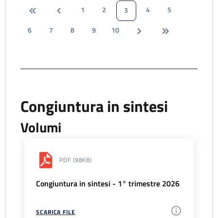
1
2
4
5
3
6
7
8
9
10
Congiuntura in sintesi
Volumi
PDF
(98KB)
Congiuntura in sintesi - 1° trimestre 2026
SCARICA FILE