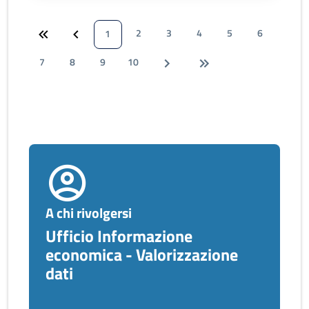
2
3
4
5
6
1
7
8
9
10
A chi rivolgersi
Ufficio Informazione
economica - Valorizzazione
dati