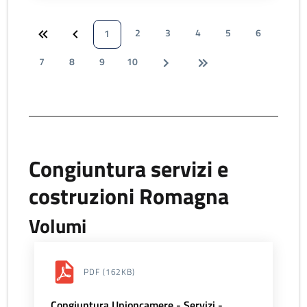
2
3
4
5
6
1
7
8
9
10
Congiuntura servizi e
costruzioni Romagna
Volumi
PDF
(162KB)
Congiuntura Unioncamere - Servizi -