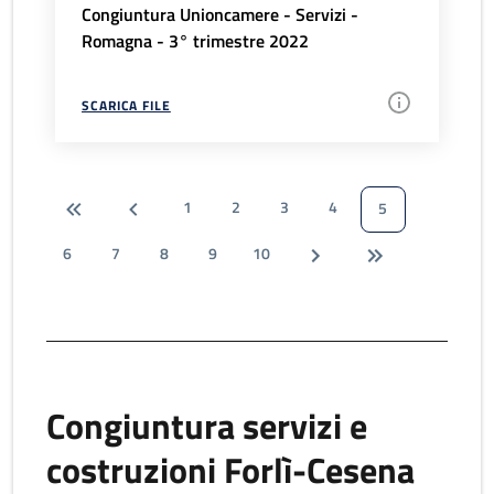
Congiuntura Unioncamere - Servizi -
Romagna - 3° trimestre 2022
SCARICA FILE
1
2
3
4
5
6
7
8
9
10
Congiuntura servizi e
costruzioni Forlì-Cesena