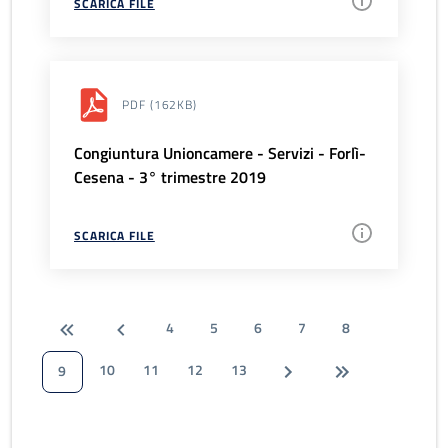
SCARICA FILE
PDF
(162KB)
Congiuntura Unioncamere - Servizi - Forlì-
Cesena - 3° trimestre 2019
SCARICA FILE
4
5
6
7
8
10
11
12
13
9