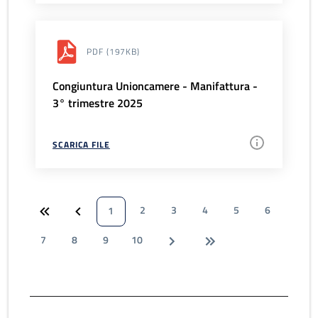
PDF
(197KB)
Congiuntura Unioncamere - Manifattura -
3° trimestre 2025
SCARICA FILE
2
3
4
5
6
1
7
8
9
10