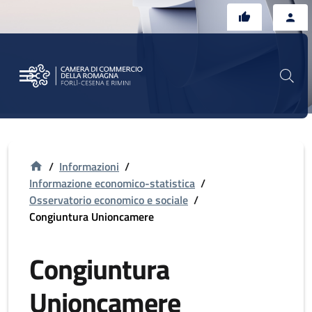
Vai al contenuto principale
Vai al footer
/
Informazioni
/
Informazione economico-statistica
/
Osservatorio economico e sociale
/
Congiuntura Unioncamere
Congiuntura
Unioncamere