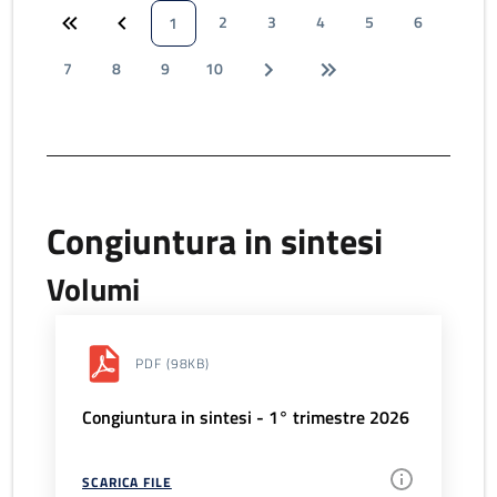
2
3
4
5
6
1
7
8
9
10
Congiuntura in sintesi
Volumi
PDF
(98KB)
Congiuntura in sintesi - 1° trimestre 2026
SCARICA FILE