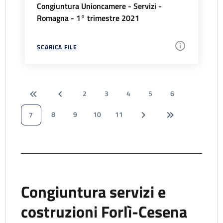
Congiuntura Unioncamere - Servizi -
Romagna - 1° trimestre 2021
SCARICA FILE
2
3
4
5
6
8
9
10
11
7
Congiuntura servizi e
costruzioni Forlì-Cesena