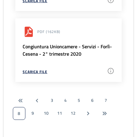
SCARICA FILE
PDF
(162KB)
Congiuntura Unioncamere - Servizi - Forlì-
Cesena - 2° trimestre 2020
SCARICA FILE
3
4
5
6
7
9
10
11
12
8