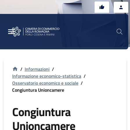
Vai al contenuto principale
Vai al footer
/
Informazioni
/
Informazione economico-statistica
/
Osservatorio economico e sociale
/
Congiuntura Unioncamere
Congiuntura
Unioncamere