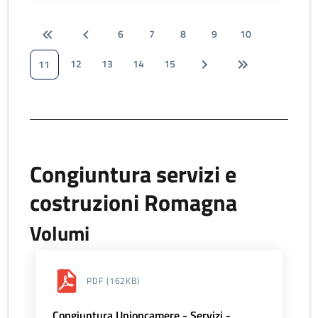
6
7
8
9
10
12
13
14
15
11
Congiuntura servizi e
costruzioni Romagna
Volumi
PDF
(162KB)
Congiuntura Unioncamere - Servizi -