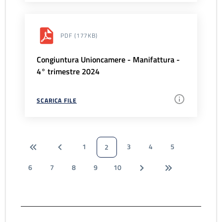
PDF
(177KB)
Congiuntura Unioncamere - Manifattura -
4° trimestre 2024
SCARICA FILE
1
3
4
5
2
6
7
8
9
10