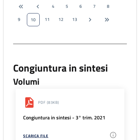
4
5
6
7
8
9
11
12
13
10
Congiuntura in sintesi
Volumi
PDF
(83KB)
Congiuntura in sintesi - 3° trim. 2021
SCARICA FILE