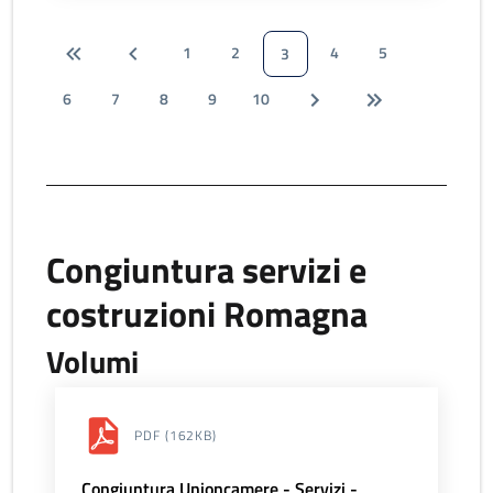
1
2
4
5
3
6
7
8
9
10
Congiuntura servizi e
costruzioni Romagna
Volumi
PDF
(162KB)
Congiuntura Unioncamere - Servizi -