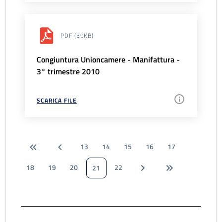
PDF
(39KB)
Congiuntura Unioncamere - Manifattura -
3° trimestre 2010
SCARICA FILE
13
14
15
16
17
18
19
20
22
21