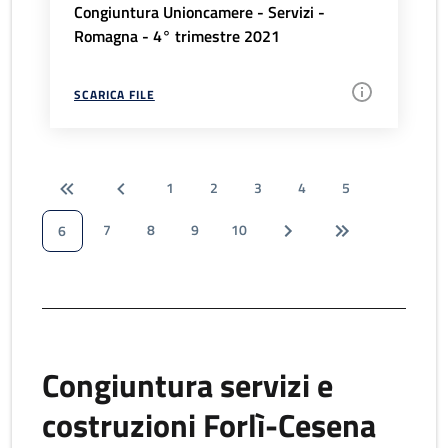
Congiuntura Unioncamere - Servizi -
Romagna - 4° trimestre 2021
SCARICA FILE
1
2
3
4
5
7
8
9
10
6
Congiuntura servizi e
costruzioni Forlì-Cesena