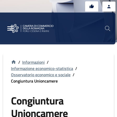
Vai al contenuto principale
Vai al footer
/
Informazioni
/
Informazione economico-statistica
/
Osservatorio economico e sociale
/
Congiuntura Unioncamere
Congiuntura
Unioncamere