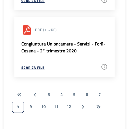
SCARICA FILE
PDF
(162KB)
Congiuntura Unioncamere - Servizi - Forlì-
Cesena - 2° trimestre 2020
SCARICA FILE
3
4
5
6
7
9
10
11
12
8