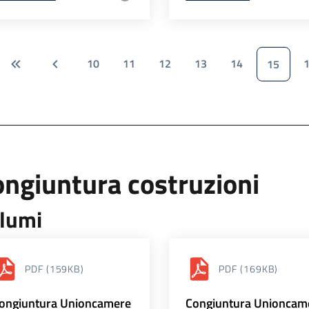
10
11
12
13
14
15
ngiuntura costruzioni
lumi
PDF
(159KB)
PDF
(169KB)
ongiuntura Unioncamere
Congiuntura Unioncam