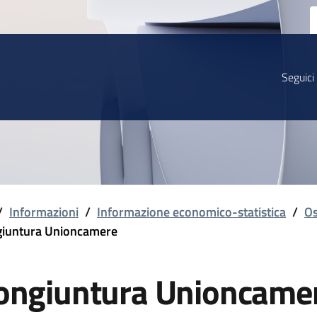
Seguici
/
Informazioni
/
Informazione economico-statistica
/
Os
iuntura Unioncamere
ongiuntura Unioncame