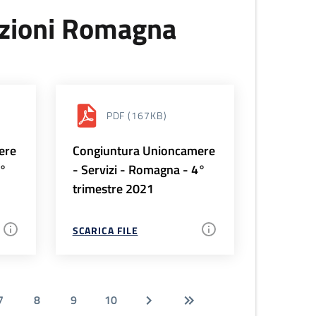
uzioni Romagna
PDF
(167KB)
ere
Congiuntura Unioncamere
1°
- Servizi - Romagna - 4°
trimestre 2021
SCARICA FILE
7
8
9
10