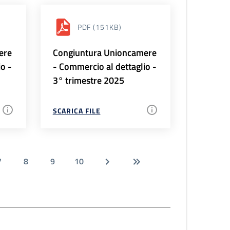
PDF
(151KB)
ere
Congiuntura Unioncamere
io -
- Commercio al dettaglio -
3° trimestre 2025
SCARICA FILE
7
8
9
10