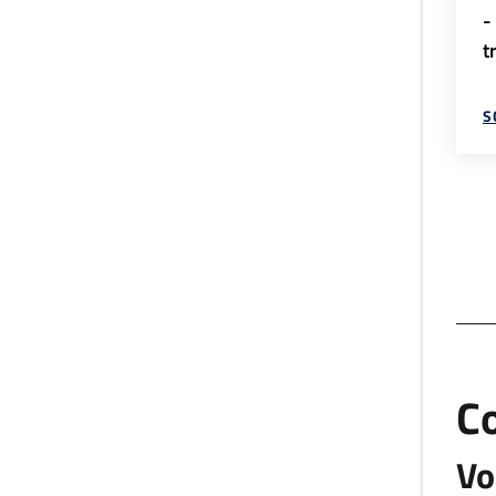
-
t
S
C
Vo