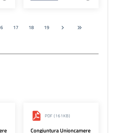
16
17
18
19
PDF
(161KB)
ere
Congiuntura Unioncamere