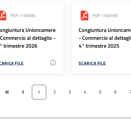
PDF
(150KB)
PDF
(160KB)
ongiuntura Unioncamere
Congiuntura Unioncam
 Commercio al dettaglio -
- Commercio al dettagl
° trimestre 2026
4° trimestre 2025
CARICA FILE
SCARICA FILE
2
3
4
5
6
1