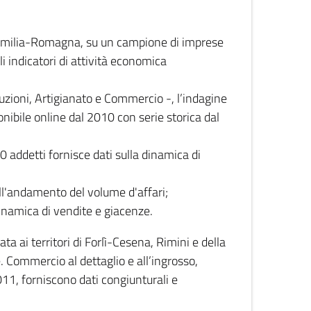
 Emilia-Romagna, su un campione di imprese
i indicatori di attività economica
truzioni, Artigianato e Commercio -, l’indagine
onibile online dal 2010 con serie storica dal
0 addetti fornisce dati sulla dinamica di
ull'andamento del volume d'affari;
inamica di vendite e giacenze.
 ai territori di Forlì-Cesena, Rimini e della
e. Commercio al dettaglio e all’ingrosso,
2011, forniscono dati congiunturali e