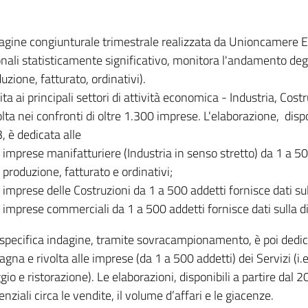
dagine congiunturale trimestrale realizzata da Unioncamere
onali statisticamente significativo, monitora l'andamento degl
uzione, fatturato, ordinativi).
ita ai principali settori di attività economica - Industria, Cos
lta nei confronti di oltre 1.300 imprese. L'elaborazione, disp
, è dedicata alle
imprese manifatturiere (Industria in senso stretto) da 1 a 50
produzione, fatturato e ordinativi;
imprese delle Costruzioni da 1 a 500 addetti fornisce dati s
imprese commerciali da 1 a 500 addetti fornisce dati sulla d
specifica indagine, tramite sovracampionamento, è poi dedicata
na e rivolta alle imprese (da 1 a 500 addetti) dei Servizi (i.
gio e ristorazione). Le elaborazioni, disponibili a partire dal 
nziali circa le vendite, il volume d’affari e le giacenze.