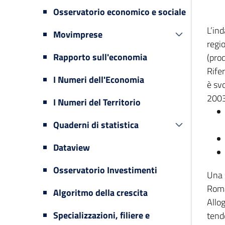
Osservatorio economico e sociale
L’in
Movimprese
regi
Rapporto sull'economia
(prod
Rifer
I Numeri dell'Economia
è svo
2003
I Numeri del Territorio
Quaderni di statistica
Dataview
Osservatorio Investimenti
Una 
Romag
Algoritmo della crescita
Allog
Specializzazioni, filiere e
tende