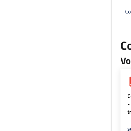
Co
C
Vo
C
-
t
S