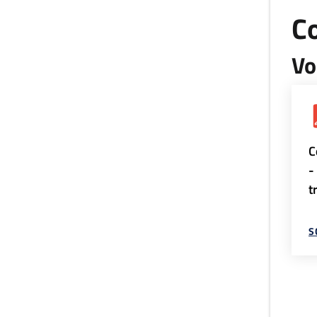
Co
Vo
C
-
t
S