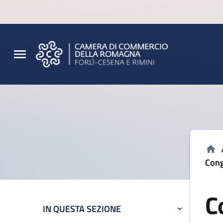
Vai al contenuto principale
Vai al footer
Cong
C
IN QUESTA SEZIONE