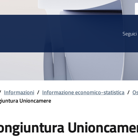
Seguici
/
Informazioni
/
Informazione economico-statistica
/
Os
iuntura Unioncamere
ongiuntura Unioncame