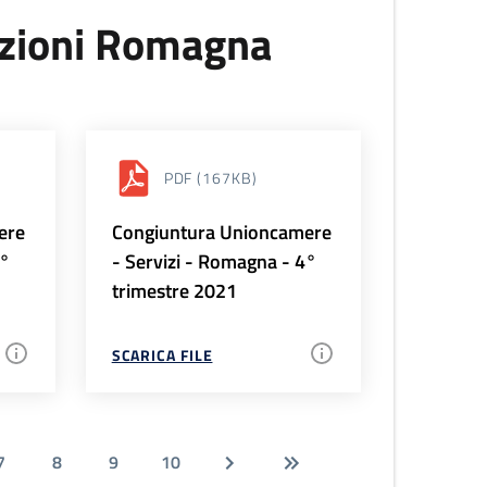
uzioni Romagna
PDF
(167KB)
ere
Congiuntura Unioncamere
1°
- Servizi - Romagna - 4°
trimestre 2021
SCARICA FILE
7
8
9
10