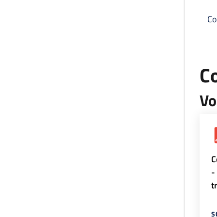
Co
C
Vo
C
-
t
S