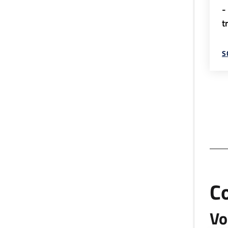
-
t
S
C
Vo