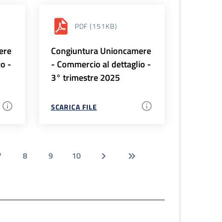
PDF
(151KB)
ere
Congiuntura Unioncamere
io -
- Commercio al dettaglio -
3° trimestre 2025
SCARICA FILE
7
8
9
10