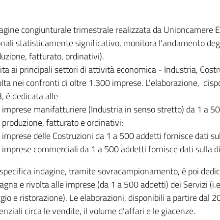
dagine congiunturale trimestrale realizzata da Unioncamere
onali statisticamente significativo, monitora l'andamento degl
uzione, fatturato, ordinativi).
ita ai principali settori di attività economica - Industria, Cos
lta nei confronti di oltre 1.300 imprese. L'elaborazione, disp
, è dedicata alle
imprese manifatturiere (Industria in senso stretto) da 1 a 50
produzione, fatturato e ordinativi;
imprese delle Costruzioni da 1 a 500 addetti fornisce dati s
imprese commerciali da 1 a 500 addetti fornisce dati sulla d
specifica indagine, tramite sovracampionamento, è poi dedicata
na e rivolta alle imprese (da 1 a 500 addetti) dei Servizi (i.
gio e ristorazione). Le elaborazioni, disponibili a partire dal 
nziali circa le vendite, il volume d’affari e le giacenze.