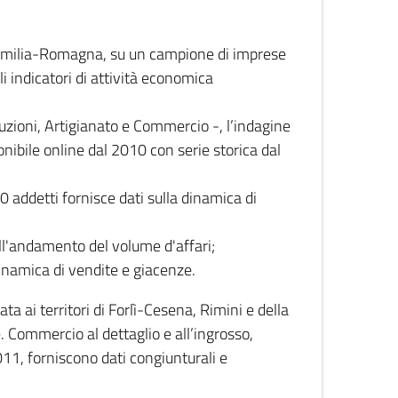
 Emilia-Romagna, su un campione di imprese
i indicatori di attività economica
truzioni, Artigianato e Commercio -, l’indagine
onibile online dal 2010 con serie storica dal
0 addetti fornisce dati sulla dinamica di
ull'andamento del volume d'affari;
inamica di vendite e giacenze.
 ai territori di Forlì-Cesena, Rimini e della
e. Commercio al dettaglio e all’ingrosso,
2011, forniscono dati congiunturali e