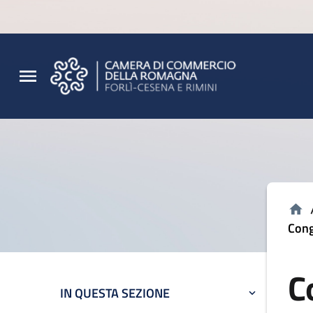
Vai al contenuto principale
Vai al footer
Cong
C
IN QUESTA SEZIONE