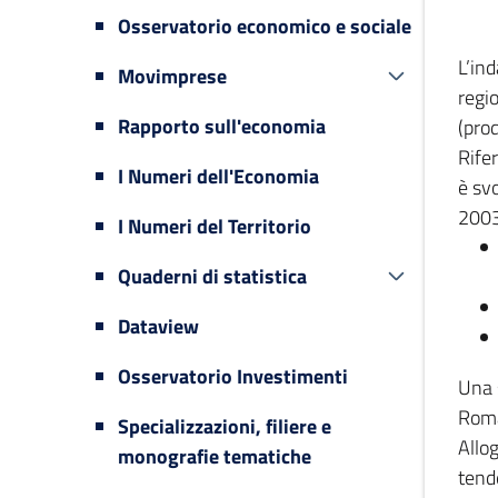
Osservatorio economico e sociale
L’in
Movimprese
regi
Rapporto sull'economia
(prod
Rifer
I Numeri dell'Economia
è svo
2003
I Numeri del Territorio
Quaderni di statistica
Dataview
Osservatorio Investimenti
Una 
Romag
Specializzazioni, filiere e
Allog
monografie tematiche
tende