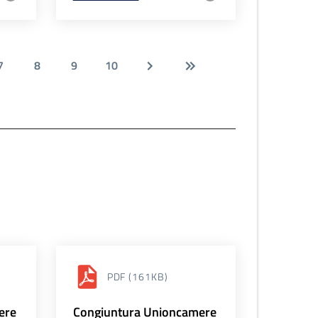
7
8
9
10
PDF
(161KB)
ere
Congiuntura Unioncamere