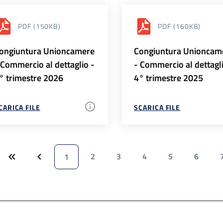
PDF
(150KB)
PDF
(160KB)
ongiuntura Unioncamere
Congiuntura Unioncam
 Commercio al dettaglio -
- Commercio al dettagl
° trimestre 2026
4° trimestre 2025
CARICA FILE
SCARICA FILE
2
3
4
5
6
1