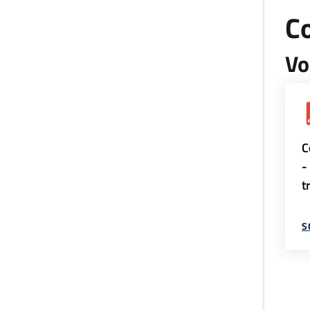
Co
Vo
C
-
t
S