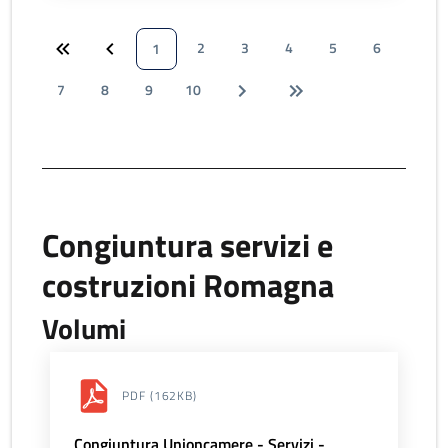
2
3
4
5
6
1
7
8
9
10
Congiuntura servizi e
costruzioni Romagna
Volumi
PDF
(162KB)
Congiuntura Unioncamere - Servizi -