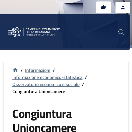
Vai al contenuto principale
Vai al footer
/
Informazioni
/
Informazione economico-statistica
/
Osservatorio economico e sociale
/
Congiuntura Unioncamere
Congiuntura
Unioncamere