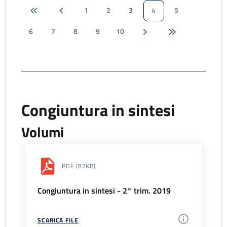
1
2
3
5
4
6
7
8
9
10
Congiuntura in sintesi
Volumi
PDF
(82KB)
Congiuntura in sintesi - 2° trim. 2019
SCARICA FILE