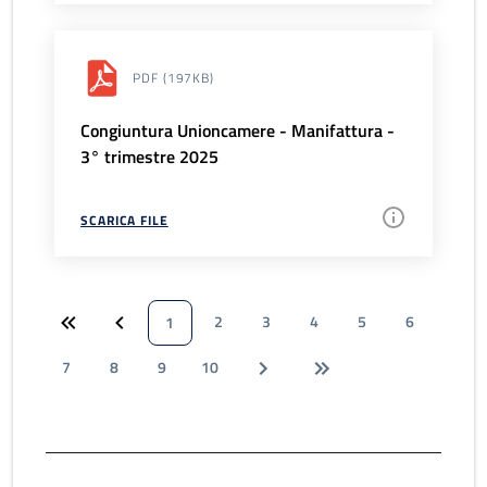
PDF
(197KB)
Congiuntura Unioncamere - Manifattura -
3° trimestre 2025
SCARICA FILE
2
3
4
5
6
1
7
8
9
10