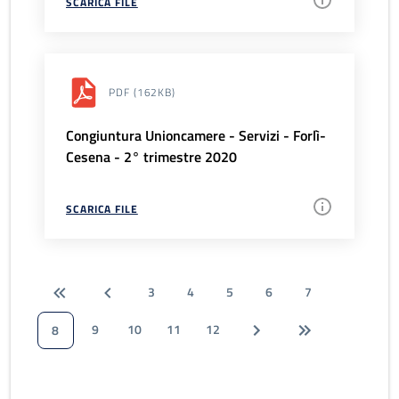
SCARICA FILE
PDF
(162KB)
Congiuntura Unioncamere - Servizi - Forlì-
Cesena - 2° trimestre 2020
SCARICA FILE
3
4
5
6
7
9
10
11
12
8