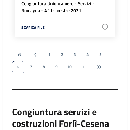
Congiuntura Unioncamere - Servizi -
Romagna - 4° trimestre 2021
SCARICA FILE
1
2
3
4
5
7
8
9
10
6
Congiuntura servizi e
costruzioni Forlì-Cesena