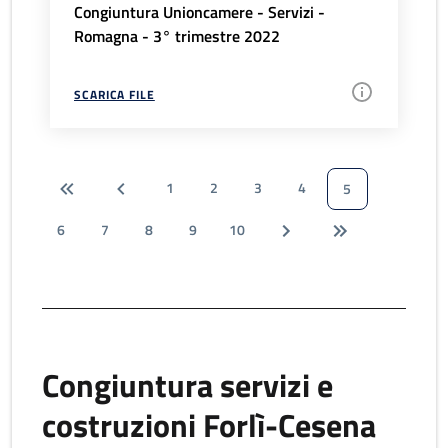
Congiuntura Unioncamere - Servizi -
Romagna - 3° trimestre 2022
SCARICA FILE
1
2
3
4
5
6
7
8
9
10
Congiuntura servizi e
costruzioni Forlì-Cesena