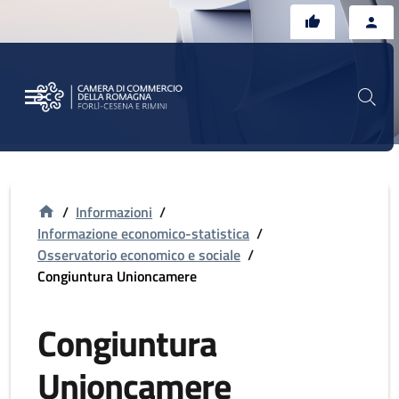
Vai al contenuto principale
Vai al footer
/
Informazioni
/
Informazione economico-statistica
/
Osservatorio economico e sociale
/
Congiuntura Unioncamere
Congiuntura
Unioncamere