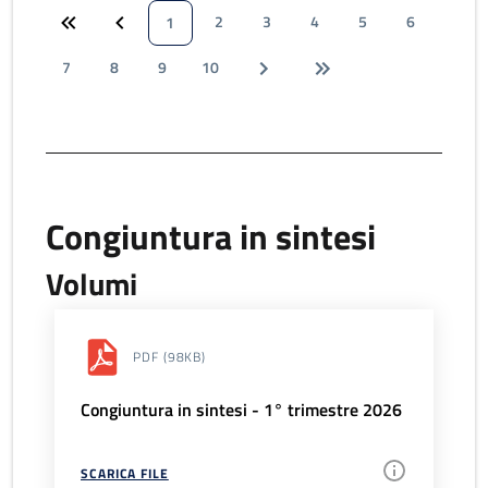
2
3
4
5
6
1
7
8
9
10
Congiuntura in sintesi
Volumi
PDF
(98KB)
Congiuntura in sintesi - 1° trimestre 2026
SCARICA FILE