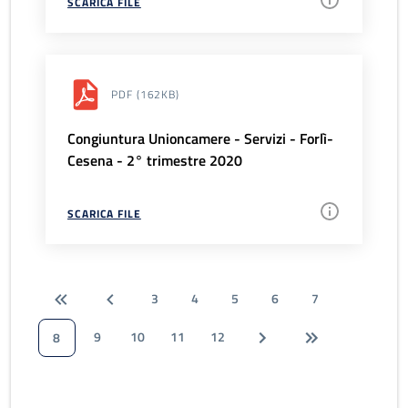
SCARICA FILE
PDF
(162KB)
Congiuntura Unioncamere - Servizi - Forlì-
Cesena - 2° trimestre 2020
SCARICA FILE
3
4
5
6
7
9
10
11
12
8