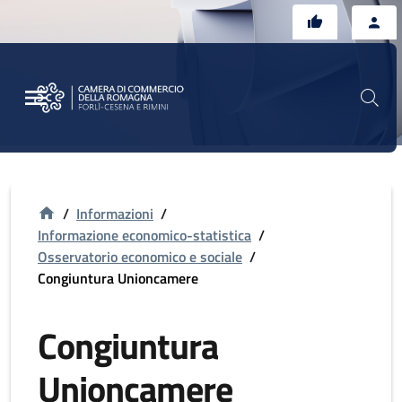
Vai al contenuto principale
Vai al footer
/
Informazioni
/
Informazione economico-statistica
/
Osservatorio economico e sociale
/
Congiuntura Unioncamere
Congiuntura
Unioncamere