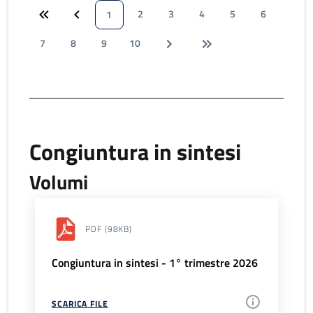
2
3
4
5
6
1
7
8
9
10
Congiuntura in sintesi
Volumi
PDF
(98KB)
Congiuntura in sintesi - 1° trimestre 2026
SCARICA FILE