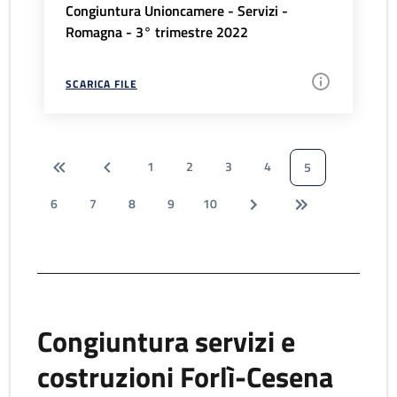
Congiuntura Unioncamere - Servizi -
Romagna - 3° trimestre 2022
SCARICA FILE
1
2
3
4
5
6
7
8
9
10
Congiuntura servizi e
costruzioni Forlì-Cesena