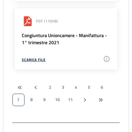
PDF
(170KB)
Congiuntura Unioncamere - Manifattura -
1° trimestre 2021
SCARICA FILE
2
3
4
5
6
8
9
10
11
7