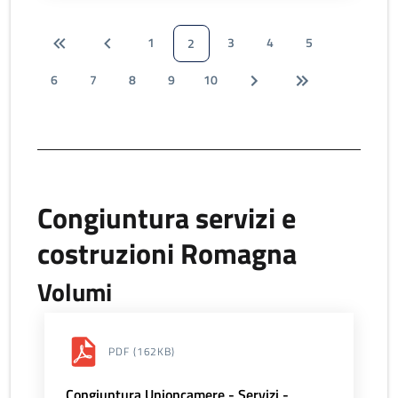
1
3
4
5
2
6
7
8
9
10
Congiuntura servizi e
costruzioni Romagna
Volumi
PDF
(162KB)
Congiuntura Unioncamere - Servizi -