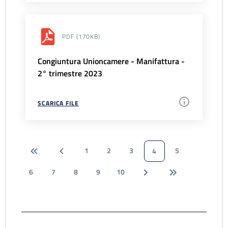
PDF
(170KB)
Congiuntura Unioncamere - Manifattura -
2° trimestre 2023
SCARICA FILE
1
2
3
5
4
6
7
8
9
10