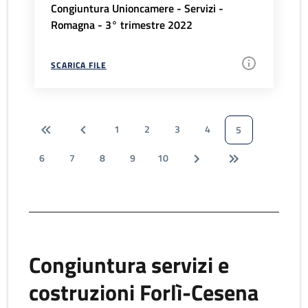
Congiuntura Unioncamere - Servizi -
Romagna - 3° trimestre 2022
SCARICA FILE
1
2
3
4
5
6
7
8
9
10
Congiuntura servizi e
costruzioni Forlì-Cesena