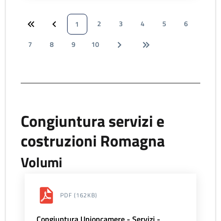
2
3
4
5
6
1
7
8
9
10
Congiuntura servizi e
costruzioni Romagna
Volumi
PDF
(162KB)
Congiuntura Unioncamere - Servizi -