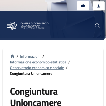
Vai al contenuto principale
Vai al footer
/
Informazioni
/
Informazione economico-statistica
/
Osservatorio economico e sociale
/
Congiuntura Unioncamere
Congiuntura
Unioncamere