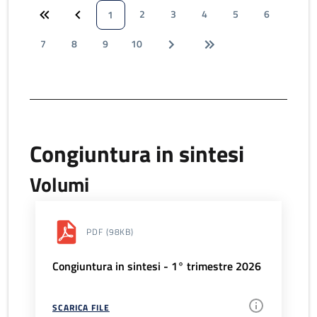
2
3
4
5
6
1
7
8
9
10
Congiuntura in sintesi
Volumi
PDF
(98KB)
Congiuntura in sintesi - 1° trimestre 2026
SCARICA FILE