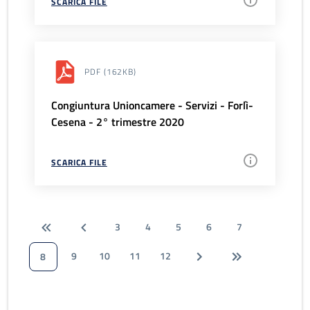
SCARICA FILE
PDF
(162KB)
Congiuntura Unioncamere - Servizi - Forlì-
Cesena - 2° trimestre 2020
SCARICA FILE
3
4
5
6
7
9
10
11
12
8