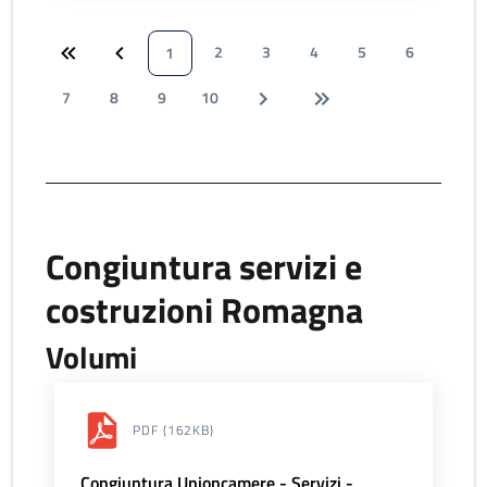
2
3
4
5
6
1
7
8
9
10
Congiuntura servizi e
costruzioni Romagna
Volumi
PDF
(162KB)
Congiuntura Unioncamere - Servizi -