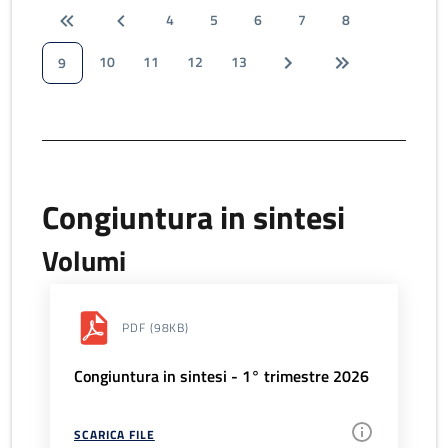
4
5
6
7
8
10
11
12
13
9
Congiuntura in sintesi
Volumi
PDF
(98KB)
Congiuntura in sintesi - 1° trimestre 2026
SCARICA FILE