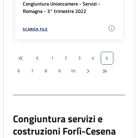
Congiuntura Unioncamere - Servizi -
Romagna - 3° trimestre 2022
SCARICA FILE
1
2
3
4
5
6
7
8
9
10
Congiuntura servizi e
costruzioni Forlì-Cesena