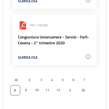
SCARICA FILE
PDF
(162KB)
Congiuntura Unioncamere - Servizi - Forlì-
Cesena - 2° trimestre 2020
SCARICA FILE
3
4
5
6
7
9
10
11
12
8