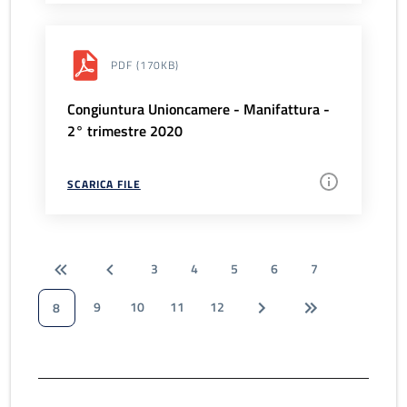
PDF
(170KB)
Congiuntura Unioncamere - Manifattura -
2° trimestre 2020
SCARICA FILE
3
4
5
6
7
9
10
11
12
8