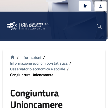
Vai al contenuto principale
Vai al footer
/
Informazioni
/
Informazione economico-statistica
/
Osservatorio economico e sociale
/
Congiuntura Unioncamere
Congiuntura
Unioncamere