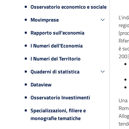
Osservatorio economico e sociale
L’in
Movimprese
regi
Rapporto sull'economia
(prod
Rifer
I Numeri dell'Economia
è svo
2003
I Numeri del Territorio
Quaderni di statistica
Dataview
Osservatorio Investimenti
Una 
Romag
Specializzazioni, filiere e
Allog
monografie tematiche
tende