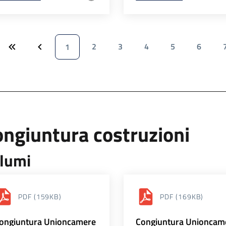
2
3
4
5
6
1
ngiuntura costruzioni
lumi
PDF
(159KB)
PDF
(169KB)
ongiuntura Unioncamere
Congiuntura Unioncam