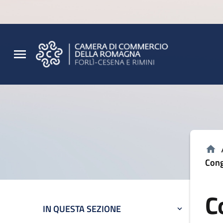
Vai al contenuto principale
Vai al footer
Cong
C
IN QUESTA SEZIONE