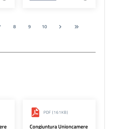
7
8
9
10
PDF
(161KB)
ere
Congiuntura Unioncamere