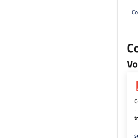
Co
C
Vo
C
-
t
S