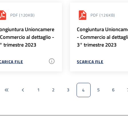
PDF
(120KB)
PDF
(126KB)
ongiuntura Unioncamere
Congiuntura Unioncam
 Commercio al dettaglio -
- Commercio al dettagl
° trimestre 2023
3° trimestre 2023
CARICA FILE
SCARICA FILE
1
2
3
5
6
4