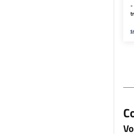
-
t
S
C
Vo