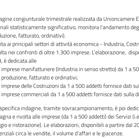
dagine congiunturale trimestrale realizzata da Unioncamere
onali statisticamente significativo, monitora l'andamento degl
uzione, fatturato, ordinativi).
ita ai principali settori di attività economica - Industria, Cos
lta nei confronti di oltre 1.300 imprese. L'elaborazione, disp
, è dedicata alle
imprese manifatturiere (Industria in senso stretto) da 1 a 50
produzione, fatturato e ordinativi;
imprese delle Costruzioni da 1 a 500 addetti fornisce dati s
imprese commerciali da 1 a 500 addetti fornisce dati sulla d
specifica indagine, tramite sovracampionamento, è poi dedicata
na e rivolta alle imprese (da 1 a 500 addetti) dei Servizi (i.
gio e ristorazione). Le elaborazioni, disponibili a partire dal 
nziali circa le vendite, il volume d’affari e le giacenze.