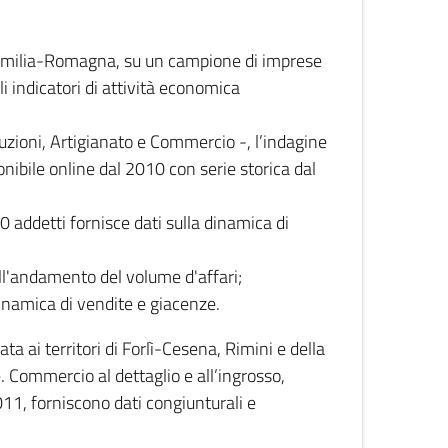
 Emilia-Romagna, su un campione di imprese
i indicatori di attività economica
truzioni, Artigianato e Commercio -, l’indagine
onibile online dal 2010 con serie storica dal
0 addetti fornisce dati sulla dinamica di
ull'andamento del volume d'affari;
inamica di vendite e giacenze.
 ai territori di Forlì-Cesena, Rimini e della
e. Commercio al dettaglio e all’ingrosso,
2011, forniscono dati congiunturali e