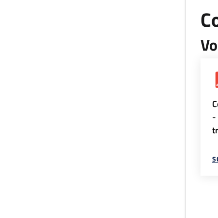
Co
Vo
C
-
t
S