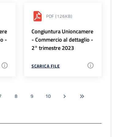
PDF
(126KB)
ere
Congiuntura Unioncamere
io -
- Commercio al dettaglio -
2° trimestre 2023
SCARICA FILE
7
8
9
10