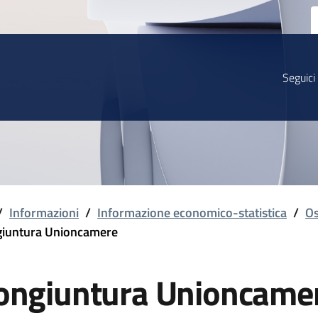
Seguici
/
Informazioni
/
Informazione economico-statistica
/
Os
iuntura Unioncamere
ongiuntura Unioncame