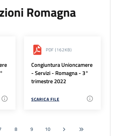
uzioni Romagna
PDF
(162KB)
ere
Congiuntura Unioncamere
4°
- Servizi - Romagna - 3°
trimestre 2022
SCARICA FILE
7
8
9
10