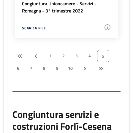
Congiuntura Unioncamere - Servizi -
Romagna - 3° trimestre 2022
SCARICA FILE
1
2
3
4
5
6
7
8
9
10
Congiuntura servizi e
costruzioni Forlì-Cesena