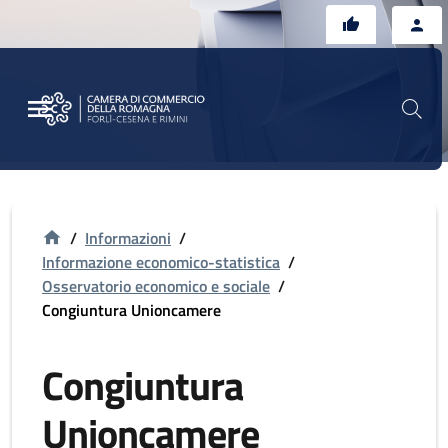
Vai al contenuto principale
Vai al footer
/
Informazioni
/
Informazione economico-statistica
/
Osservatorio economico e sociale
/
Congiuntura Unioncamere
Congiuntura
Unioncamere