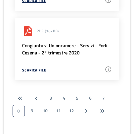
SCARICA FILE
PDF
(162KB)
Congiuntura Unioncamere - Servizi - Forlì-
Cesena - 2° trimestre 2020
SCARICA FILE
3
4
5
6
7
9
10
11
12
8