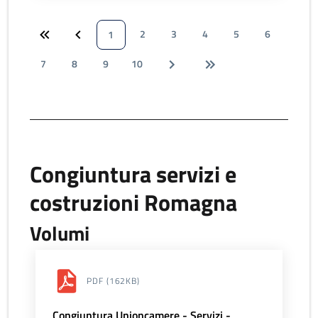
2
3
4
5
6
1
7
8
9
10
Congiuntura servizi e
costruzioni Romagna
Volumi
PDF
(162KB)
Congiuntura Unioncamere - Servizi -