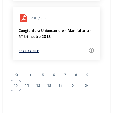
PDF
(170KB)
Congiuntura Unioncamere - Manifattura -
4° trimestre 2018
SCARICA FILE
5
6
7
8
9
11
12
13
14
10