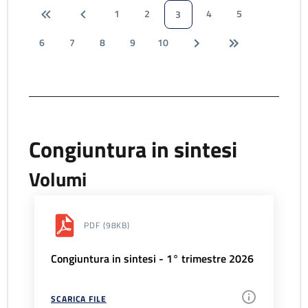
1
2
4
5
3
6
7
8
9
10
Congiuntura in sintesi
Volumi
PDF
(98KB)
Congiuntura in sintesi - 1° trimestre 2026
SCARICA FILE