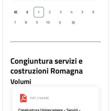
2
3
4
5
6
1
7
8
9
10
Congiuntura servizi e
costruzioni Romagna
Volumi
PDF
(162KB)
Congiuntura Unioncamere - Servizi -