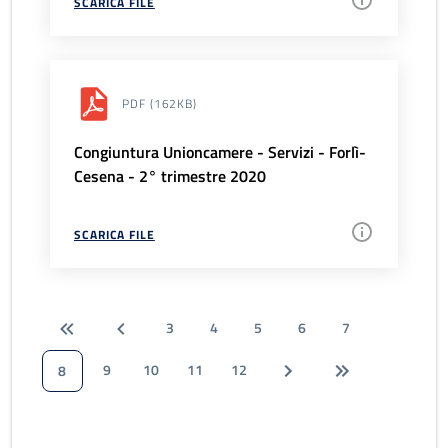
SCARICA FILE
PDF
(162KB)
Congiuntura Unioncamere - Servizi - Forlì-
Cesena - 2° trimestre 2020
SCARICA FILE
3
4
5
6
7
9
10
11
12
8