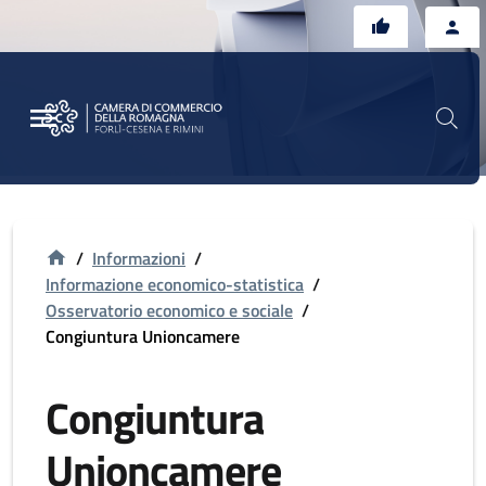
Vai al contenuto principale
Vai al footer
/
Informazioni
/
Informazione economico-statistica
/
Osservatorio economico e sociale
/
Congiuntura Unioncamere
Congiuntura
Unioncamere