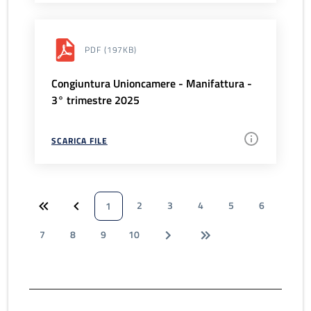
PDF
(197KB)
Congiuntura Unioncamere - Manifattura -
3° trimestre 2025
SCARICA FILE
2
3
4
5
6
1
7
8
9
10