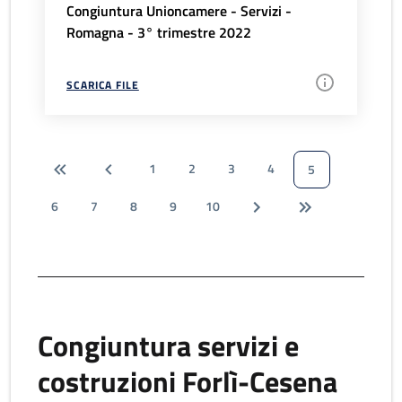
Congiuntura Unioncamere - Servizi -
Romagna - 3° trimestre 2022
SCARICA FILE
1
2
3
4
5
6
7
8
9
10
Congiuntura servizi e
costruzioni Forlì-Cesena