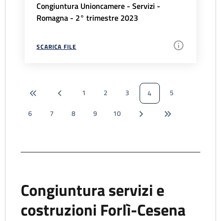
Congiuntura Unioncamere - Servizi -
Romagna - 2° trimestre 2023
SCARICA FILE
1
2
3
5
4
6
7
8
9
10
Congiuntura servizi e
costruzioni Forlì-Cesena