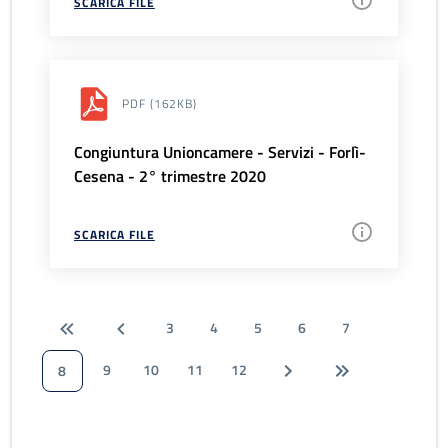
SCARICA FILE
PDF
(162KB)
Congiuntura Unioncamere - Servizi - Forlì-
Cesena - 2° trimestre 2020
SCARICA FILE
3
4
5
6
7
9
10
11
12
8