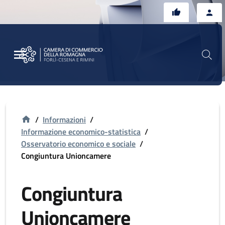
Vai al contenuto principale
Vai al footer
/
Informazioni
/
Informazione economico-statistica
/
Osservatorio economico e sociale
/
Congiuntura Unioncamere
Congiuntura
Unioncamere