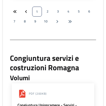
2
3
4
5
6
1
7
8
9
10
Congiuntura servizi e
costruzioni Romagna
Volumi
PDF
(200KB)
Congiuntura Unioncamere - Servizi -