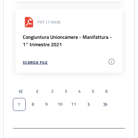
PDF
(170KB)
Congiuntura Unioncamere - Manifattura -
1° trimestre 2021
SCARICA FILE
2
3
4
5
6
8
9
10
11
7