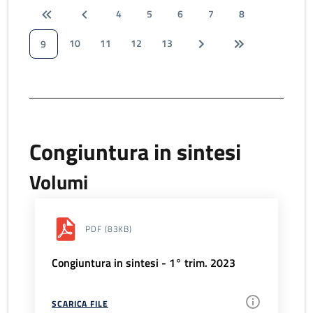
4
5
6
7
8
10
11
12
13
9
Congiuntura in sintesi
Volumi
PDF
(83KB)
Congiuntura in sintesi - 1° trim. 2023
SCARICA FILE